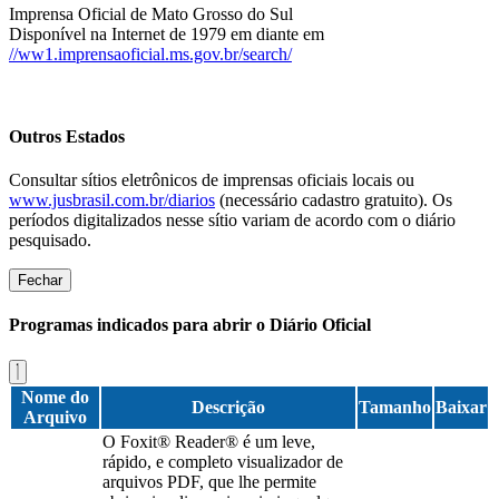
Imprensa Oficial de Mato Grosso do Sul
Disponível na Internet de 1979 em diante em
//ww1.imprensaoficial.ms.gov.br/search/
Outros Estados
Consultar sítios eletrônicos de imprensas oficiais locais ou
www.jusbrasil.com.br/diarios
(necessário cadastro gratuito). Os
períodos digitalizados nesse sítio variam de acordo com o diário
pesquisado.
Fechar
Programas indicados para abrir o Diário Oficial
Nome do
Descrição
Tamanho
Baixar
Arquivo
O Foxit® Reader® é um leve,
rápido, e completo visualizador de
arquivos PDF, que lhe permite