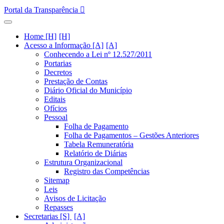
Portal da Transparência
Home [H]
Acesso a Informação [A]
Conhecendo a Lei nº 12.527/2011
Portarias
Decretos
Prestação de Contas
Diário Oficial do Município
Editais
Ofícios
Pessoal
Folha de Pagamento
Folha de Pagamentos – Gestões Anteriores
Tabela Remuneratória
Relatório de Diárias
Estrutura Organizacional
Registro das Competências
Sitemap
Leis
Avisos de Licitação
Repasses
Secretarias [S]