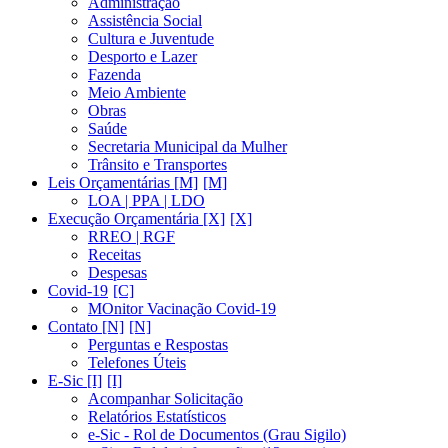
Administração
Assistência Social
Cultura e Juventude
Desporto e Lazer
Fazenda
Meio Ambiente
Obras
Saúde
Secretaria Municipal da Mulher
Trânsito e Transportes
Leis Orçamentárias [M]
LOA | PPA | LDO
Execução Orçamentária [X]
RREO | RGF
Receitas
Despesas
Covid-19
MOnitor Vacinação Covid-19
Contato [N]
Perguntas e Respostas
Telefones Úteis
E-Sic [I]
Acompanhar Solicitação
Relatórios Estatísticos
e-Sic - Rol de Documentos (Grau Sigilo)