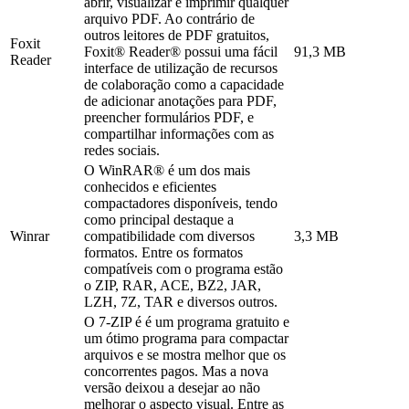
abrir, visualizar e imprimir qualquer
arquivo PDF. Ao contrário de
outros leitores de PDF gratuitos,
Foxit
Foxit® Reader® possui uma fácil
91,3 MB
Reader
interface de utilização de recursos
de colaboração como a capacidade
de adicionar anotações para PDF,
preencher formulários PDF, e
compartilhar informações com as
redes sociais.
O WinRAR® é um dos mais
conhecidos e eficientes
compactadores disponíveis, tendo
como principal destaque a
Winrar
compatibilidade com diversos
3,3 MB
formatos. Entre os formatos
compatíveis com o programa estão
o ZIP, RAR, ACE, BZ2, JAR,
LZH, 7Z, TAR e diversos outros.
O 7-ZIP é é um programa gratuito e
um ótimo programa para compactar
arquivos e se mostra melhor que os
concorrentes pagos. Mas a nova
versão deixou a desejar ao não
melhorar o aspecto visual. Entre as