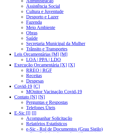
Administração
Assistência Social
Cultura e Juventude
Desporto e Lazer
Fazenda
Meio Ambiente
Obras
Saúde
Secretaria Municipal da Mulher
Trânsito e Transportes
Leis Orçamentárias [M]
LOA | PPA | LDO
Execução Orçamentária [X]
RREO | RGF
Receitas
Despesas
Covid-19
MOnitor Vacinação Covid-19
Contato [N]
Perguntas e Respostas
Telefones Úteis
E-Sic [I]
Acompanhar Solicitação
Relatórios Estatísticos
e-Sic - Rol de Documentos (Grau Sigilo)