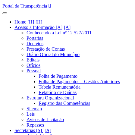
Portal da Transparência
Home [H]
Acesso a Informação [A]
Conhecendo a Lei nº 12.527/2011
Portarias
Decretos
Prestação de Contas
Diário Oficial do Município
Editais
Ofícios
Pessoal
Folha de Pagamento
Folha de Pagamentos – Gestões Anteriores
Tabela Remuneratória
Relatório de Diárias
Estrutura Organizacional
Registro das Competências
Sitemap
Leis
Avisos de Licitação
Repasses
Secretarias [S]