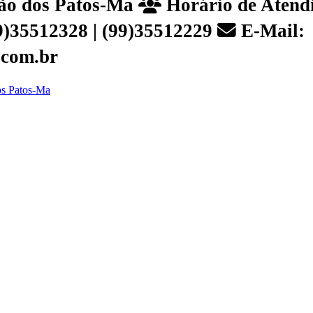
João dos Patos-Ma
Horário de Atendi
99)35512328 | (99)35512229
E-Mail:
.com.br
dos Patos-Ma