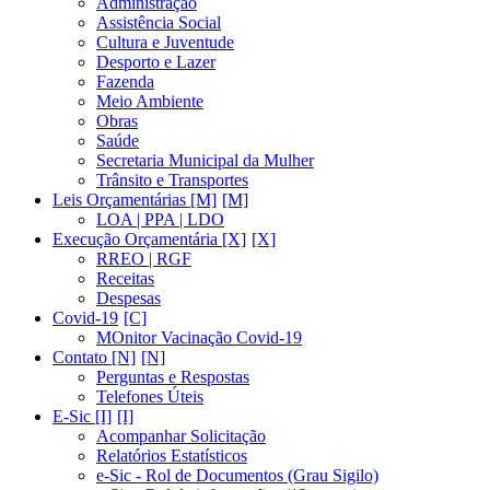
Administração
Assistência Social
Cultura e Juventude
Desporto e Lazer
Fazenda
Meio Ambiente
Obras
Saúde
Secretaria Municipal da Mulher
Trânsito e Transportes
Leis Orçamentárias [M]
LOA | PPA | LDO
Execução Orçamentária [X]
RREO | RGF
Receitas
Despesas
Covid-19
MOnitor Vacinação Covid-19
Contato [N]
Perguntas e Respostas
Telefones Úteis
E-Sic [I]
Acompanhar Solicitação
Relatórios Estatísticos
e-Sic - Rol de Documentos (Grau Sigilo)