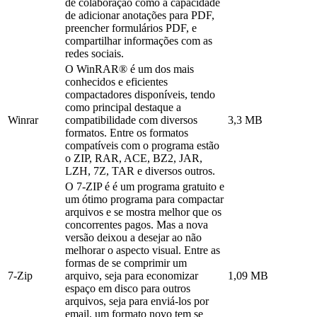
de colaboração como a capacidade
de adicionar anotações para PDF,
preencher formulários PDF, e
compartilhar informações com as
redes sociais.
O WinRAR® é um dos mais
conhecidos e eficientes
compactadores disponíveis, tendo
como principal destaque a
Winrar
compatibilidade com diversos
3,3 MB
formatos. Entre os formatos
compatíveis com o programa estão
o ZIP, RAR, ACE, BZ2, JAR,
LZH, 7Z, TAR e diversos outros.
O 7-ZIP é é um programa gratuito e
um ótimo programa para compactar
arquivos e se mostra melhor que os
concorrentes pagos. Mas a nova
versão deixou a desejar ao não
melhorar o aspecto visual. Entre as
formas de se comprimir um
7-Zip
arquivo, seja para economizar
1,09 MB
espaço em disco para outros
arquivos, seja para enviá-los por
email, um formato novo tem se