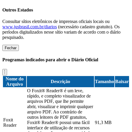
Outros Estados
Consultar sítios eletrônicos de imprensas oficiais locais ou
www.jusbrasil.com.br/diarios
(necessário cadastro gratuito). Os
períodos digitalizados nesse sítio variam de acordo com o diário
pesquisado.
Fechar
Programas indicados para abrir o Diário Oficial
Nome do
Descrição
Tamanho
Baixar
Arquivo
O Foxit® Reader® é um leve,
rápido, e completo visualizador de
arquivos PDF, que lhe permite
abrir, visualizar e imprimir qualquer
arquivo PDF. Ao contrário de
outros leitores de PDF gratuitos,
Foxit
Foxit® Reader® possui uma fácil
91,3 MB
Reader
interface de utilização de recursos