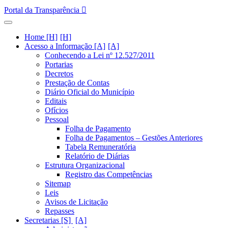
Portal da Transparência
Home [H]
Acesso a Informação [A]
Conhecendo a Lei nº 12.527/2011
Portarias
Decretos
Prestação de Contas
Diário Oficial do Município
Editais
Ofícios
Pessoal
Folha de Pagamento
Folha de Pagamentos – Gestões Anteriores
Tabela Remuneratória
Relatório de Diárias
Estrutura Organizacional
Registro das Competências
Sitemap
Leis
Avisos de Licitação
Repasses
Secretarias [S]