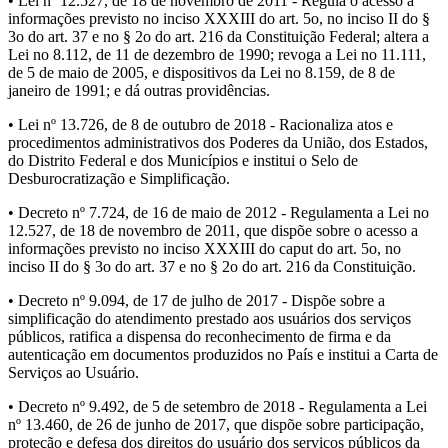
• Lei nº 12.527, de 18 de novembro de 2011 - Regula o acesso a
informações previsto no inciso XXXIII do art. 5o, no inciso II do §
3o do art. 37 e no § 2o do art. 216 da Constituição Federal; altera a
Lei no 8.112, de 11 de dezembro de 1990; revoga a Lei no 11.111,
de 5 de maio de 2005, e dispositivos da Lei no 8.159, de 8 de
janeiro de 1991; e dá outras providências.
• Lei nº 13.726, de 8 de outubro de 2018 - Racionaliza atos e
procedimentos administrativos dos Poderes da União, dos Estados,
do Distrito Federal e dos Municípios e institui o Selo de
Desburocratização e Simplificação.
• Decreto nº 7.724, de 16 de maio de 2012 - Regulamenta a Lei no
12.527, de 18 de novembro de 2011, que dispõe sobre o acesso a
informações previsto no inciso XXXIII do caput do art. 5o, no
inciso II do § 3o do art. 37 e no § 2o do art. 216 da Constituição.
• Decreto nº 9.094, de 17 de julho de 2017 - Dispõe sobre a
simplificação do atendimento prestado aos usuários dos serviços
públicos, ratifica a dispensa do reconhecimento de firma e da
autenticação em documentos produzidos no País e institui a Carta de
Serviços ao Usuário.
• Decreto nº 9.492, de 5 de setembro de 2018 - Regulamenta a Lei
nº 13.460, de 26 de junho de 2017, que dispõe sobre participação,
proteção e defesa dos direitos do usuário dos serviços públicos da