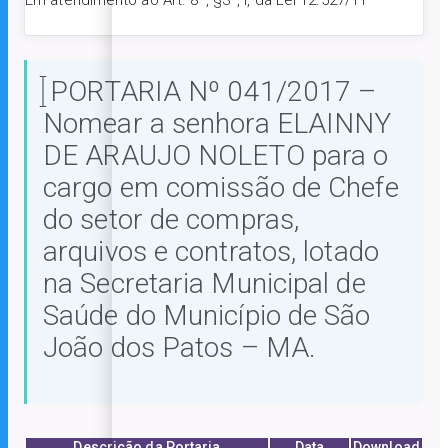
Em atendimento ao Art. 8º, §3º, I, da Lei 12.527/11
PORTARIA Nº 041/2017 –
Nomear a senhora ELAINNY
DE ARAUJO NOLETO para o
cargo em comissão de Chefe
do setor de compras,
arquivos e contratos, lotado
na Secretaria Municipal de
Saúde do Município de São
João dos Patos – MA.
Descrição da Portaria
Data
Download