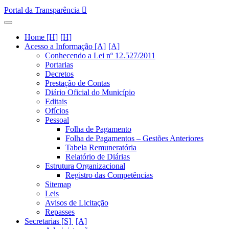
Portal da Transparência
Home [H]
Acesso a Informação [A]
Conhecendo a Lei nº 12.527/2011
Portarias
Decretos
Prestação de Contas
Diário Oficial do Município
Editais
Ofícios
Pessoal
Folha de Pagamento
Folha de Pagamentos – Gestões Anteriores
Tabela Remuneratória
Relatório de Diárias
Estrutura Organizacional
Registro das Competências
Sitemap
Leis
Avisos de Licitação
Repasses
Secretarias [S]