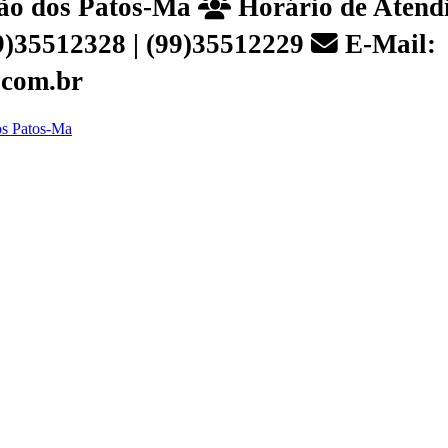
João dos Patos-Ma
Horário de Atendi
99)35512328 | (99)35512229
E-Mail:
.com.br
dos Patos-Ma