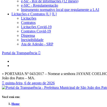
e-Sic - Rol de informações (12 meses)
e-SIC - Regulamentação
Instrumento normativo local que regulamente a LAI
Licitações e Contratos [L]
Licitações
Contratos
Licitações Covid-19
Contratos Covid-19
Dispensa
Inexigibilidade
Ata de Adesão - SRP
Portal da Transparência
» PORTARIA Nº 043/2017 – Nomear a senhora JAYANE COELHO LIMA 
João dos Patos – MA.
quinta-feira, 6 de agosto de 2026
Você está em:
Home