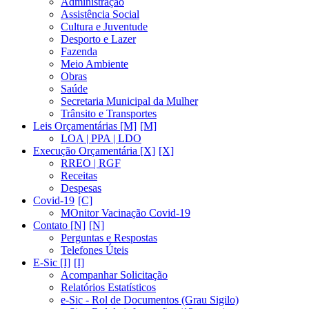
Administração
Assistência Social
Cultura e Juventude
Desporto e Lazer
Fazenda
Meio Ambiente
Obras
Saúde
Secretaria Municipal da Mulher
Trânsito e Transportes
Leis Orçamentárias [M]
LOA | PPA | LDO
Execução Orçamentária [X]
RREO | RGF
Receitas
Despesas
Covid-19
MOnitor Vacinação Covid-19
Contato [N]
Perguntas e Respostas
Telefones Úteis
E-Sic [I]
Acompanhar Solicitação
Relatórios Estatísticos
e-Sic - Rol de Documentos (Grau Sigilo)