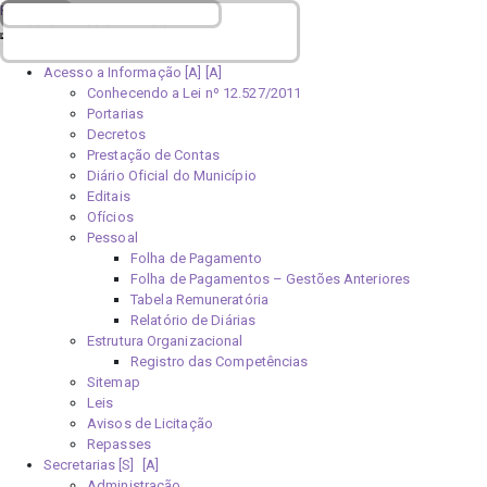
Portal da Transparência
100%
50%
25%
Home [H]
Acesso a Informação [A]
Conhecendo a Lei nº 12.527/2011
Portarias
Decretos
Prestação de Contas
Diário Oficial do Município
Editais
Ofícios
Pessoal
Folha de Pagamento
Folha de Pagamentos – Gestões Anteriores
Tabela Remuneratória
Relatório de Diárias
Estrutura Organizacional
Registro das Competências
Sitemap
Leis
Avisos de Licitação
Repasses
Secretarias [S]
Administração