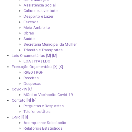
Assistência Social
Cultura e Juventude
Desporto e Lazer
Fazenda
Meio Ambiente
Obras
Saúde
Secretaria Municipal da Mulher
Trânsito e Transportes
Leis Orçamentárias [M]
LOA | PPA | LDO
Execução Orçamentária [X]
RREO | RGF
Receitas
Despesas
Covid-19
MOnitor Vacinação Covid-19
Contato [N]
Perguntas e Respostas
Telefones Úteis
E-Sic [I]
Acompanhar Solicitação
Relatórios Estatísticos