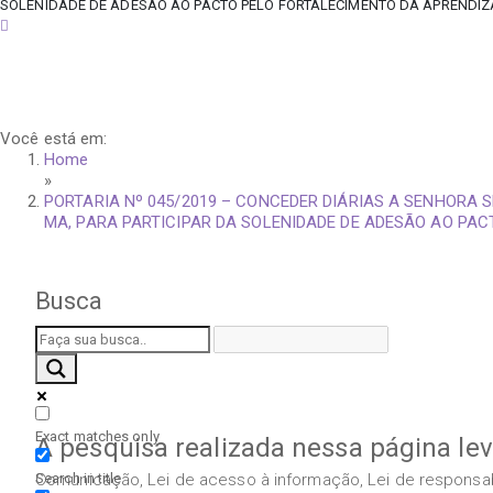
SOLENIDADE DE ADESÃO AO PACTO PELO FORTALECIMENTO DA APRENDIZAG
quinta-feira, 6 de agosto de 2026
Você está em:
Home
»
PORTARIA Nº 045/2019 – CONCEDER DIÁRIAS A SENHORA S
MA, PARA PARTICIPAR DA SOLENIDADE DE ADESÃO AO PAC
Busca
Exact matches only
A pesquisa realizada nessa página le
Search in title
Comunicação, Lei de acesso à informação, Lei de responsabil