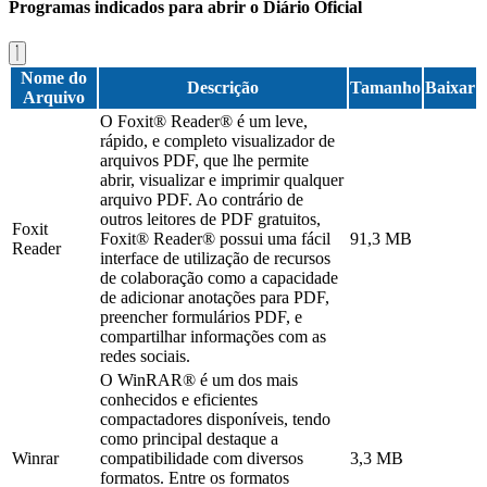
Programas indicados para abrir o Diário Oficial
Nome do
Descrição
Tamanho
Baixar
Arquivo
O Foxit® Reader® é um leve,
rápido, e completo visualizador de
arquivos PDF, que lhe permite
abrir, visualizar e imprimir qualquer
arquivo PDF. Ao contrário de
outros leitores de PDF gratuitos,
Foxit
Foxit® Reader® possui uma fácil
91,3 MB
Reader
interface de utilização de recursos
de colaboração como a capacidade
de adicionar anotações para PDF,
preencher formulários PDF, e
compartilhar informações com as
redes sociais.
O WinRAR® é um dos mais
conhecidos e eficientes
compactadores disponíveis, tendo
como principal destaque a
Winrar
compatibilidade com diversos
3,3 MB
formatos. Entre os formatos