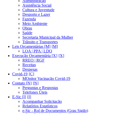
Administração
Assistência Social
Cultura e Juventude
Desporto e Lazer
Fazenda
Meio Ambiente
Obras
Saúde
Secretaria Municipal da Mulher
Trânsito e Transportes
Leis Orçamentárias [M]
LOA | PPA | LDO
Execução Orçamentária [X]
RREO | RGF
Receitas
Despesas
Covid-19
MOnitor Vacinação Covid-19
Contato [N]
Perguntas e Respostas
Telefones Úteis
E-Sic [I]
Acompanhar Solicitação
Relatórios Estatísticos
e-Sic - Rol de Documentos (Grau Sigilo)