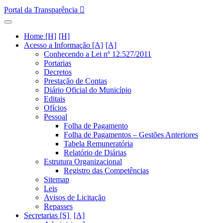
Portal da Transparência
Home [H]
Acesso a Informação [A]
Conhecendo a Lei nº 12.527/2011
Portarias
Decretos
Prestação de Contas
Diário Oficial do Município
Editais
Ofícios
Pessoal
Folha de Pagamento
Folha de Pagamentos – Gestões Anteriores
Tabela Remuneratória
Relatório de Diárias
Estrutura Organizacional
Registro das Competências
Sitemap
Leis
Avisos de Licitação
Repasses
Secretarias [S]