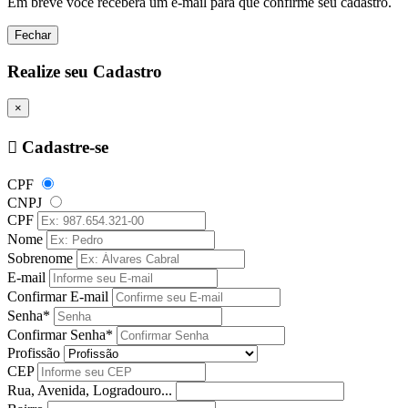
Em breve você receberá um e-mail para que confirme seu cadastro.
Fechar
Realize seu Cadastro
×
Cadastre-se
CPF
CNPJ
CPF
Nome
Sobrenome
E-mail
Confirmar E-mail
Senha*
Confirmar Senha*
Profissão
CEP
Rua, Avenida, Logradouro...