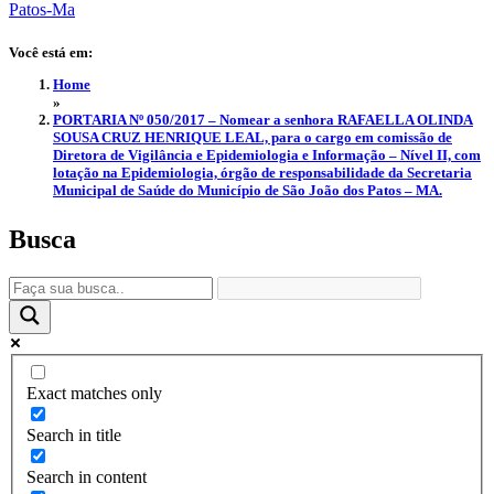
Você está em:
Home
»
PORTARIA Nº 050/2017 – Nomear a senhora RAFAELLA OLINDA
SOUSA CRUZ HENRIQUE LEAL, para o cargo em comissão de
Diretora de Vigilância e Epidemiologia e Informação – Nível II, com
lotação na Epidemiologia, órgão de responsabilidade da Secretaria
Municipal de Saúde do Município de São João dos Patos – MA.
Busca
Exact matches only
Search in title
Search in content