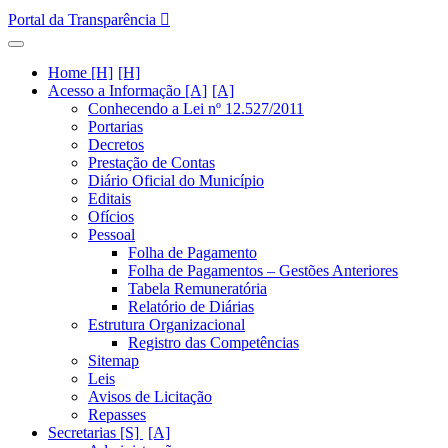
Portal da Transparência
Home [H]
Acesso a Informação [A]
Conhecendo a Lei nº 12.527/2011
Portarias
Decretos
Prestação de Contas
Diário Oficial do Município
Editais
Ofícios
Pessoal
Folha de Pagamento
Folha de Pagamentos – Gestões Anteriores
Tabela Remuneratória
Relatório de Diárias
Estrutura Organizacional
Registro das Competências
Sitemap
Leis
Avisos de Licitação
Repasses
Secretarias [S]