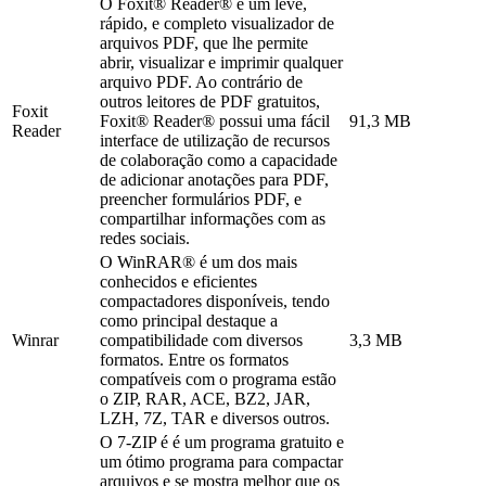
O Foxit® Reader® é um leve,
rápido, e completo visualizador de
arquivos PDF, que lhe permite
abrir, visualizar e imprimir qualquer
arquivo PDF. Ao contrário de
outros leitores de PDF gratuitos,
Foxit
Foxit® Reader® possui uma fácil
91,3 MB
Reader
interface de utilização de recursos
de colaboração como a capacidade
de adicionar anotações para PDF,
preencher formulários PDF, e
compartilhar informações com as
redes sociais.
O WinRAR® é um dos mais
conhecidos e eficientes
compactadores disponíveis, tendo
como principal destaque a
Winrar
compatibilidade com diversos
3,3 MB
formatos. Entre os formatos
compatíveis com o programa estão
o ZIP, RAR, ACE, BZ2, JAR,
LZH, 7Z, TAR e diversos outros.
O 7-ZIP é é um programa gratuito e
um ótimo programa para compactar
arquivos e se mostra melhor que os