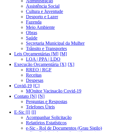
Administração
Assistência Social
Cultura e Juventude
Desporto e Lazer
Fazenda
Meio Ambiente
Obras
Saúde
Secretaria Municipal da Mulher
Trânsito e Transportes
Leis Orçamentárias [M]
LOA | PPA | LDO
Execução Orçamentária [X]
RREO | RGF
Receitas
Despesas
Covid-19
MOnitor Vacinação Covid-19
Contato [N]
Perguntas e Respostas
Telefones Úteis
E-Sic [I]
Acompanhar Solicitação
Relatórios Estatísticos
e-Sic - Rol de Documentos (Grau Sigilo)