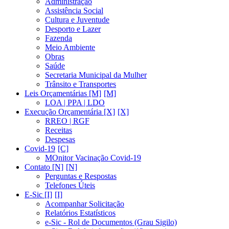
Administração
Assistência Social
Cultura e Juventude
Desporto e Lazer
Fazenda
Meio Ambiente
Obras
Saúde
Secretaria Municipal da Mulher
Trânsito e Transportes
Leis Orçamentárias [M]
LOA | PPA | LDO
Execução Orçamentária [X]
RREO | RGF
Receitas
Despesas
Covid-19
MOnitor Vacinação Covid-19
Contato [N]
Perguntas e Respostas
Telefones Úteis
E-Sic [I]
Acompanhar Solicitação
Relatórios Estatísticos
e-Sic - Rol de Documentos (Grau Sigilo)