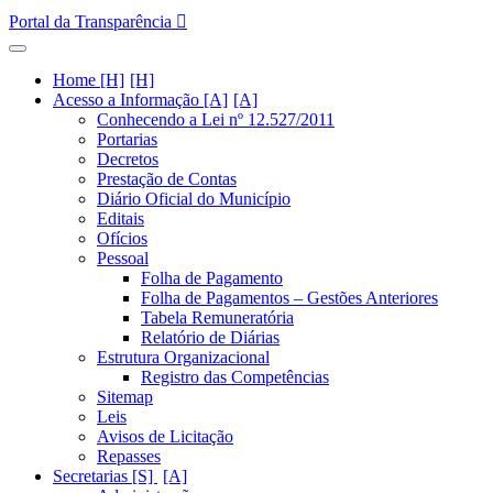
Portal da Transparência
Home [H]
Acesso a Informação [A]
Conhecendo a Lei nº 12.527/2011
Portarias
Decretos
Prestação de Contas
Diário Oficial do Município
Editais
Ofícios
Pessoal
Folha de Pagamento
Folha de Pagamentos – Gestões Anteriores
Tabela Remuneratória
Relatório de Diárias
Estrutura Organizacional
Registro das Competências
Sitemap
Leis
Avisos de Licitação
Repasses
Secretarias [S]