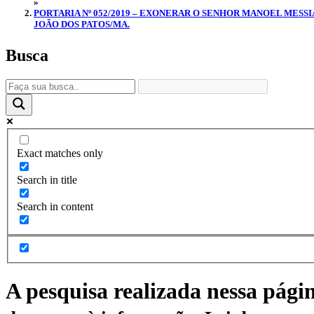
»
PORTARIA Nº 052/2019 – EXONERAR O SENHOR MANOEL MESS
JOÃO DOS PATOS/MA.
Busca
Exact matches only
Search in title
Search in content
A pesquisa realizada nessa pági