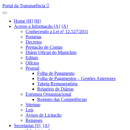
Portal da Transparência
Home [H]
Acesso a Informação [A]
Conhecendo a Lei nº 12.527/2011
Portarias
Decretos
Prestação de Contas
Diário Oficial do Município
Editais
Ofícios
Pessoal
Folha de Pagamento
Folha de Pagamentos – Gestões Anteriores
Tabela Remuneratória
Relatório de Diárias
Estrutura Organizacional
Registro das Competências
Sitemap
Leis
Avisos de Licitação
Repasses
Secretarias [S]