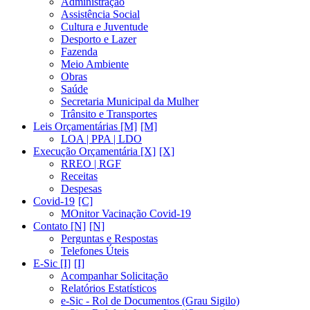
Administração
Assistência Social
Cultura e Juventude
Desporto e Lazer
Fazenda
Meio Ambiente
Obras
Saúde
Secretaria Municipal da Mulher
Trânsito e Transportes
Leis Orçamentárias [M]
LOA | PPA | LDO
Execução Orçamentária [X]
RREO | RGF
Receitas
Despesas
Covid-19
MOnitor Vacinação Covid-19
Contato [N]
Perguntas e Respostas
Telefones Úteis
E-Sic [I]
Acompanhar Solicitação
Relatórios Estatísticos
e-Sic - Rol de Documentos (Grau Sigilo)