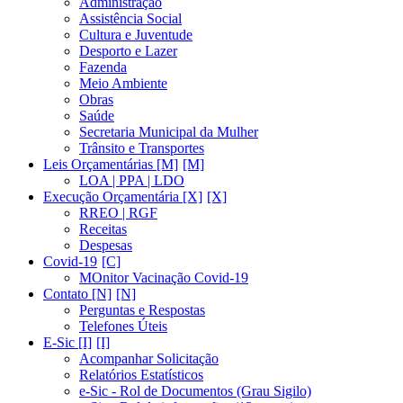
Administração
Assistência Social
Cultura e Juventude
Desporto e Lazer
Fazenda
Meio Ambiente
Obras
Saúde
Secretaria Municipal da Mulher
Trânsito e Transportes
Leis Orçamentárias [M]
LOA | PPA | LDO
Execução Orçamentária [X]
RREO | RGF
Receitas
Despesas
Covid-19
MOnitor Vacinação Covid-19
Contato [N]
Perguntas e Respostas
Telefones Úteis
E-Sic [I]
Acompanhar Solicitação
Relatórios Estatísticos
e-Sic - Rol de Documentos (Grau Sigilo)