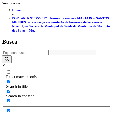
Você está em:
Home
»
PORTARIA Nº 055/2017 – Nomear a senhora MARIA DOS SANTOS
MENDES para o cargo em comissão de Assessora de Secretário –
Nível II, na Secretaria Municipal de Saúde do Município de São João
dos Patos – MA.
Busca
Exact matches only
Search in title
Search in content