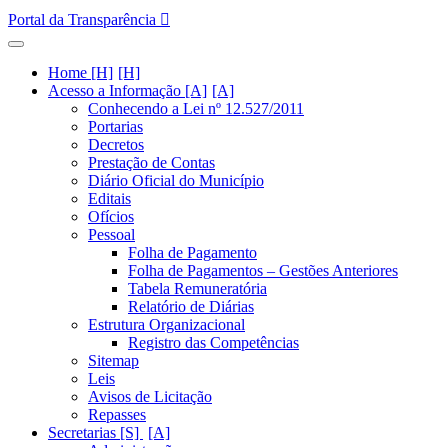
Portal da Transparência
Home [H]
Acesso a Informação [A]
Conhecendo a Lei nº 12.527/2011
Portarias
Decretos
Prestação de Contas
Diário Oficial do Município
Editais
Ofícios
Pessoal
Folha de Pagamento
Folha de Pagamentos – Gestões Anteriores
Tabela Remuneratória
Relatório de Diárias
Estrutura Organizacional
Registro das Competências
Sitemap
Leis
Avisos de Licitação
Repasses
Secretarias [S]