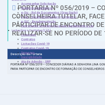
Acompanhar Solicitação
PORTARIA Nº 056/2019 – C
Relatórios Estatísticos
e-Sic - Rol de Documentos (Grau Sigilo)
CONSELHEIRA TUTELAR, FACE
e-Sic - Rol de informações (12 meses)
e-SIC - Regulamentação
PARTICIPAR DE ENCONTRO D
Instrumento normativo local que regulamente a LAI
Licitações e Contratos [L]
REALIZAR-SE NO PERÍODO DE 1
Licitações
Contratos
Licitações Covid-19
Contratos Covid-19
Dispensa
Descrição da Portaria
Inexigibilidade
Ata de Adesão - SRP
PORTARIA Nº 056/2019 – CONCEDER DIÁRIAS A SENHORA LINA GO
PARA PARTICIPAR DE ENCONTRO DE FORMAÇÃO DE CONSELHEIROS T