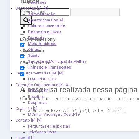
Busca
Repasses
Secretarias [S]
Administração
Assistência Social
Cultura e Juventude
Desporto e Lazer
Fazenda
Exact matches only
Meio Ambiente
Obras
Search in title
Saúde
Secretaria Municipal da Mulher
Search in content
Trânsito e Transportes
Leis Orçamentárias [M]
LOA | PPA | LDO
Execução Orçamentária [X]
A pesquisa realizada nessa página
RREO | RGF
Receitas
Comunicação, Lei de acesso à informação, Lei de respon
Despesas
Covid-19
Em atendimento ao Art. 8º, §3º, I, da Lei 12.527/11
MOnitor Vacinação Covid-19
Contato [N]
Perguntas e Respostas
Telefones Úteis
E-Sic [I]