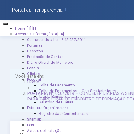
Portal da Transparência
Home [H]
Acesso a Informação [A]
Conhecendo a Lei nº 12.527/2011
Portarias
Decretos
Prestação de Contas
Diário Oficial do Município
Editais
Ofícios
Você está em:
Pessoal
Home
Folha de Pagamento
»
Folha de Pagamentos – Gestões Anteriores
PORTARIA Nº 056/2019 – CONCEDER DIÁRIAS A SE
Tabela Remuneratória
PARA PARTICIPAR DE ENCONTRO DE FORMAÇÃO DE C
Relatório de Diárias
Estrutura Organizacional
Registro das Competências
Sitemap
Leis
Avisos de Licitação