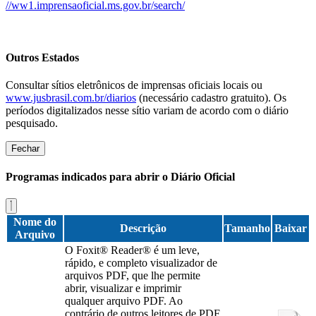
//ww1.imprensaoficial.ms.gov.br/search/
Outros Estados
Consultar sítios eletrônicos de imprensas oficiais locais ou
www.jusbrasil.com.br/diarios
(necessário cadastro gratuito). Os
períodos digitalizados nesse sítio variam de acordo com o diário
pesquisado.
Fechar
Programas indicados para abrir o Diário Oficial
Nome do
Descrição
Tamanho
Baixar
Arquivo
O Foxit® Reader® é um leve,
rápido, e completo visualizador de
arquivos PDF, que lhe permite
abrir, visualizar e imprimir
qualquer arquivo PDF. Ao
contrário de outros leitores de PDF