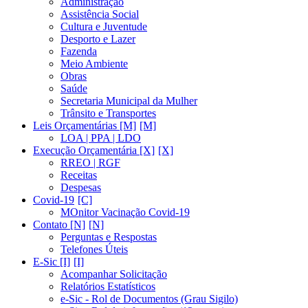
Administração
Assistência Social
Cultura e Juventude
Desporto e Lazer
Fazenda
Meio Ambiente
Obras
Saúde
Secretaria Municipal da Mulher
Trânsito e Transportes
Leis Orçamentárias [M]
LOA | PPA | LDO
Execução Orçamentária [X]
RREO | RGF
Receitas
Despesas
Covid-19
MOnitor Vacinação Covid-19
Contato [N]
Perguntas e Respostas
Telefones Úteis
E-Sic [I]
Acompanhar Solicitação
Relatórios Estatísticos
e-Sic - Rol de Documentos (Grau Sigilo)