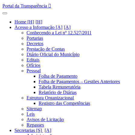
Portal da Transparência
Home [H]
Acesso a Informação [A]
Conhecendo a Lei nº 12.527/2011
Portarias
Decretos
Prestação de Contas
Diário Oficial do Município
Editais
Ofícios
Pessoal
Folha de Pagamento
Folha de Pagamentos – Gestões Anteriores
Tabela Remuneratória
Relatório de Diárias
Estrutura Organizacional
Registro das Competências
Sitemap
Leis
Avisos de Licitação
Repasses
Secretarias [S]