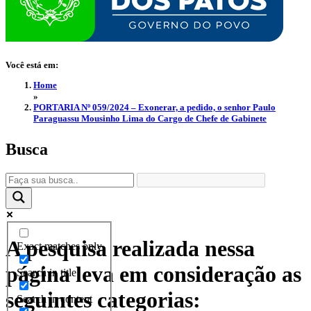
Você está em:
Home
»
PORTARIA Nº 059/2024 – Exonerar, a pedido, o senhor Paulo
Paraguassu Mousinho Lima do Cargo de Chefe de Gabinete
Busca
A pesquisa realizada nessa
Exact matches only
página leva em consideração as
Search in title
seguintes categorias:
Search in content