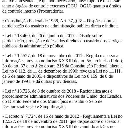
abaixo apresentada, e quando necessário, busca apoio e discussão
tanto a órgãos de controle externos (CGU, OGU) quanto a órgãos
de controle interno (Procuradoria).
• Constituição Federal de 1988, Art. 37, § 3º – Dispões sobre a
participação do usuário na administração pública direta e indireta
• Lei nº 13.460, de 26 de junho de 2017 - Dispõe sobre
participação, proteção e defesa dos direitos do usuário dos serviços
públicos da administração pública.
• Lei nº 12.527, de 18 de novembro de 2011 - Regula o acesso a
informações previsto no inciso XXXIII do art. 5o, no inciso II do §
3o do art. 37 e no § 2o do art. 216 da Constituição Federal; altera a
Lei no 8.112, de 11 de dezembro de 1990; revoga a Lei no 11.111,
de 5 de maio de 2005, e dispositivos da Lei no 8.159, de 8 de
janeiro de 1991; e dá outras providências.
• Lei nº 13.726, de 8 de outubro de 2018 - Racionaliza atos e
procedimentos administrativos dos Poderes da União, dos Estados,
do Distrito Federal e dos Municípios e institui o Selo de
Desburocratização e Simplificação.
• Decreto nº 7.724, de 16 de maio de 2012 - Regulamenta a Lei no
12.527, de 18 de novembro de 2011, que dispõe sobre o acesso a
informações previsto no inciso XXXIII do caput do art. 5o, no