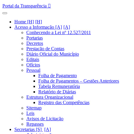
Portal da Transparência
Home [H]
Acesso a Informação [A]
Conhecendo a Lei nº 12.527/2011
Portarias
Decretos
Prestação de Contas
Diário Oficial do Município
Editais
Ofícios
Pessoal
Folha de Pagamento
Folha de Pagamentos – Gestões Anteriores
Tabela Remuneratória
Relatório de Diárias
Estrutura Organizacional
Registro das Competências
Sitemap
Leis
Avisos de Licitação
Repasses
Secretarias [S]