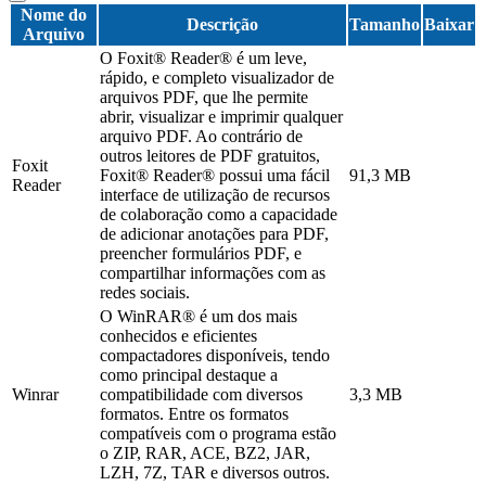
Nome do
Descrição
Tamanho
Baixar
Arquivo
O Foxit® Reader® é um leve,
rápido, e completo visualizador de
arquivos PDF, que lhe permite
abrir, visualizar e imprimir qualquer
arquivo PDF. Ao contrário de
outros leitores de PDF gratuitos,
Foxit
Foxit® Reader® possui uma fácil
91,3 MB
Reader
interface de utilização de recursos
de colaboração como a capacidade
de adicionar anotações para PDF,
preencher formulários PDF, e
compartilhar informações com as
redes sociais.
O WinRAR® é um dos mais
conhecidos e eficientes
compactadores disponíveis, tendo
como principal destaque a
Winrar
compatibilidade com diversos
3,3 MB
formatos. Entre os formatos
compatíveis com o programa estão
o ZIP, RAR, ACE, BZ2, JAR,
LZH, 7Z, TAR e diversos outros.