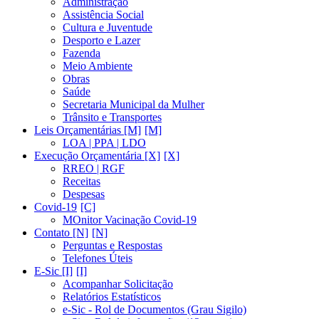
Administração
Assistência Social
Cultura e Juventude
Desporto e Lazer
Fazenda
Meio Ambiente
Obras
Saúde
Secretaria Municipal da Mulher
Trânsito e Transportes
Leis Orçamentárias [M]
LOA | PPA | LDO
Execução Orçamentária [X]
RREO | RGF
Receitas
Despesas
Covid-19
MOnitor Vacinação Covid-19
Contato [N]
Perguntas e Respostas
Telefones Úteis
E-Sic [I]
Acompanhar Solicitação
Relatórios Estatísticos
e-Sic - Rol de Documentos (Grau Sigilo)