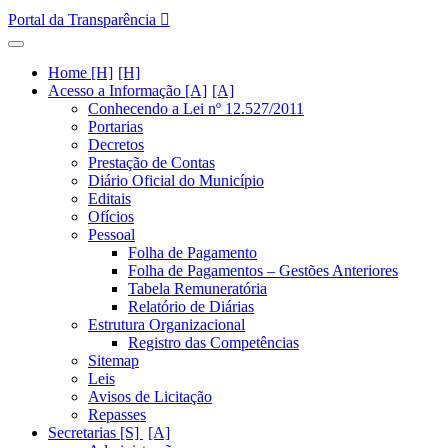
Portal da Transparência
Home [H]
Acesso a Informação [A]
Conhecendo a Lei nº 12.527/2011
Portarias
Decretos
Prestação de Contas
Diário Oficial do Município
Editais
Ofícios
Pessoal
Folha de Pagamento
Folha de Pagamentos – Gestões Anteriores
Tabela Remuneratória
Relatório de Diárias
Estrutura Organizacional
Registro das Competências
Sitemap
Leis
Avisos de Licitação
Repasses
Secretarias [S]