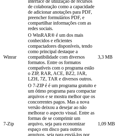
interface de utilização de recursos
de colaboração como a capacidade
de adicionar anotações para PDF,
preencher formulários PDF, e
compartilhar informações com as
redes sociais.
O WinRAR® é um dos mais
conhecidos e eficientes
compactadores disponíveis, tendo
como principal destaque a
Winrar
compatibilidade com diversos
3,3 MB
formatos. Entre os formatos
compatíveis com o programa estão
o ZIP, RAR, ACE, BZ2, JAR,
LZH, 7Z, TAR e diversos outros.
O 7-ZIP é é um programa gratuito e
um ótimo programa para compactar
arquivos e se mostra melhor que os
concorrentes pagos. Mas a nova
versão deixou a desejar ao não
melhorar o aspecto visual. Entre as
formas de se comprimir um
7-Zip
arquivo, seja para economizar
1,09 MB
espaço em disco para outros
arquivos, seja para enviá-los por