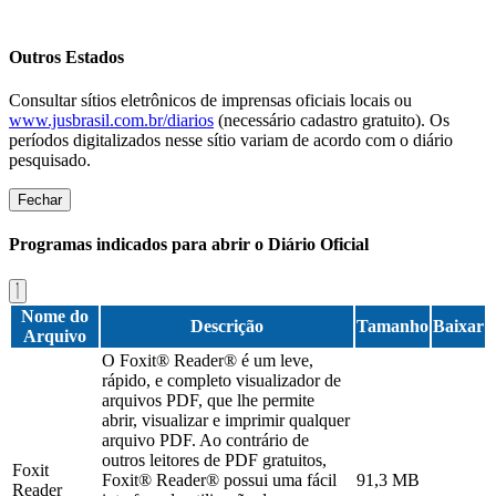
Outros Estados
Consultar sítios eletrônicos de imprensas oficiais locais ou
www.jusbrasil.com.br/diarios
(necessário cadastro gratuito). Os
períodos digitalizados nesse sítio variam de acordo com o diário
pesquisado.
Fechar
Programas indicados para abrir o Diário Oficial
Nome do
Descrição
Tamanho
Baixar
Arquivo
O Foxit® Reader® é um leve,
rápido, e completo visualizador de
arquivos PDF, que lhe permite
abrir, visualizar e imprimir qualquer
arquivo PDF. Ao contrário de
outros leitores de PDF gratuitos,
Foxit
Foxit® Reader® possui uma fácil
91,3 MB
Reader