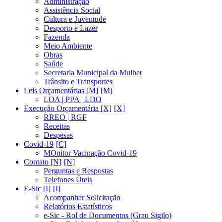
Administração
Assistência Social
Cultura e Juventude
Desporto e Lazer
Fazenda
Meio Ambiente
Obras
Saúde
Secretaria Municipal da Mulher
Trânsito e Transportes
Leis Orçamentárias [M]
LOA | PPA | LDO
Execução Orçamentária [X]
RREO | RGF
Receitas
Despesas
Covid-19
MOnitor Vacinação Covid-19
Contato [N]
Perguntas e Respostas
Telefones Úteis
E-Sic [I]
Acompanhar Solicitação
Relatórios Estatísticos
e-Sic - Rol de Documentos (Grau Sigilo)