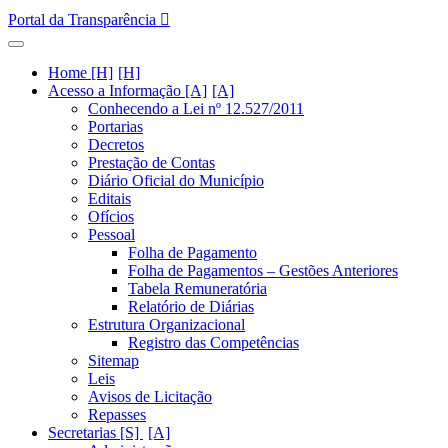
Portal da Transparência
Home [H]
Acesso a Informação [A]
Conhecendo a Lei nº 12.527/2011
Portarias
Decretos
Prestação de Contas
Diário Oficial do Município
Editais
Ofícios
Pessoal
Folha de Pagamento
Folha de Pagamentos – Gestões Anteriores
Tabela Remuneratória
Relatório de Diárias
Estrutura Organizacional
Registro das Competências
Sitemap
Leis
Avisos de Licitação
Repasses
Secretarias [S]