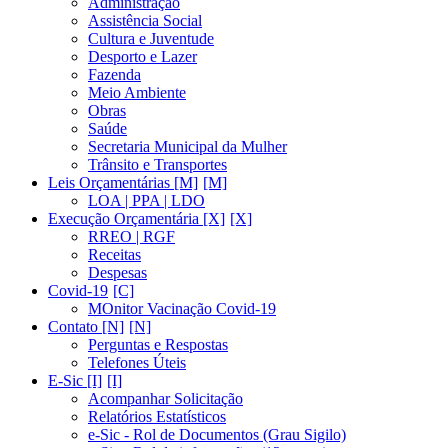
Administração
Assistência Social
Cultura e Juventude
Desporto e Lazer
Fazenda
Meio Ambiente
Obras
Saúde
Secretaria Municipal da Mulher
Trânsito e Transportes
Leis Orçamentárias [M]
LOA | PPA | LDO
Execução Orçamentária [X]
RREO | RGF
Receitas
Despesas
Covid-19
MOnitor Vacinação Covid-19
Contato [N]
Perguntas e Respostas
Telefones Úteis
E-Sic [I]
Acompanhar Solicitação
Relatórios Estatísticos
e-Sic - Rol de Documentos (Grau Sigilo)