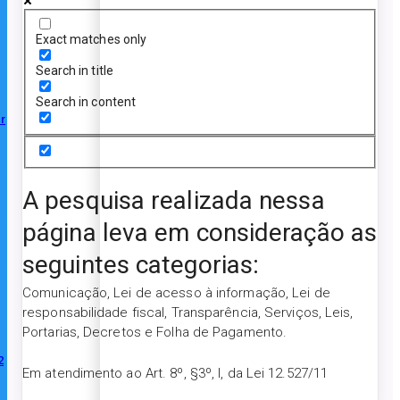
Exact matches only
Search in title
Search in content
r
A pesquisa realizada nessa
página leva em consideração as
seguintes categorias:
Comunicação, Lei de acesso à informação, Lei de
responsabilidade fiscal, Transparência, Serviços, Leis,
Portarias, Decretos e Folha de Pagamento.
2
Em atendimento ao Art. 8º, §3º, I, da Lei 12.527/11