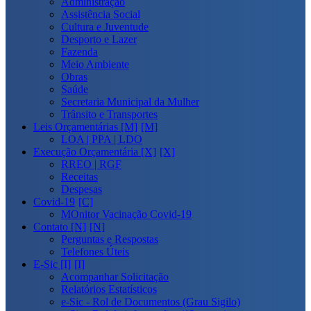
Administração
Assistência Social
Cultura e Juventude
Desporto e Lazer
Fazenda
Meio Ambiente
Obras
Saúde
Secretaria Municipal da Mulher
Trânsito e Transportes
Leis Orçamentárias [M]
LOA | PPA | LDO
Execução Orçamentária [X]
RREO | RGF
Receitas
Despesas
Covid-19
MOnitor Vacinação Covid-19
Contato [N]
Perguntas e Respostas
Telefones Úteis
E-Sic [I]
Acompanhar Solicitação
Relatórios Estatísticos
e-Sic - Rol de Documentos (Grau Sigilo)