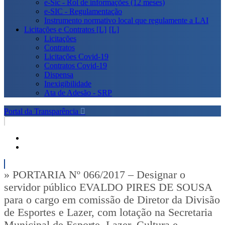
e-Sic - Rol de informações (12 meses)
e-SIC - Regulamentação
Instrumento normativo local que regulamente a LAI
Licitações e Contratos [L]
Licitações
Contratos
Licitações Covid-19
Contratos Covid-19
Dispensa
Inexigibilidade
Ata de Adesão - SRP
Portal da Transparência
» PORTARIA Nº 066/2017 – Designar o
servidor público EVALDO PIRES DE SOUSA
para o cargo em comissão de Diretor da Divisão
de Esportes e Lazer, com lotação na Secretaria