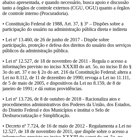
abaixo apresentada, e quando necessário, busca apoio e discussão
tanto a órgãos de controle externos (CGU, OGU) quanto a órgãos
de controle interno (Procuradoria).
• Constituição Federal de 1988, Art. 37, § 3º – Dispões sobre a
participação do usuário na administração pública direta e indireta
• Lei nº 13.460, de 26 de junho de 2017 - Dispõe sobre
participação, proteção e defesa dos direitos do usuário dos serviços
públicos da administração pública.
• Lei nº 12.527, de 18 de novembro de 2011 - Regula o acesso a
informações previsto no inciso XXXIII do art. 5o, no inciso II do §
3o do art. 37 e no § 2o do art. 216 da Constituição Federal; altera a
Lei no 8.112, de 11 de dezembro de 1990; revoga a Lei no 11.111,
de 5 de maio de 2005, e dispositivos da Lei no 8.159, de 8 de
janeiro de 1991; e dá outras providências.
• Lei nº 13.726, de 8 de outubro de 2018 - Racionaliza atos e
procedimentos administrativos dos Poderes da União, dos Estados,
do Distrito Federal e dos Municípios e institui o Selo de
Desburocratização e Simplificação.
• Decreto nº 7.724, de 16 de maio de 2012 - Regulamenta a Lei no
12.527, de 18 de novembro de 2011, que dispõe sobre o acesso a
informações previsto no inciso XXXIII do caput do art. 5o, no