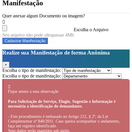
Manifestação
Quer anexar algum Documento ou imagem?
Escolha o Arquivo
Seu arquivo não pode ultrapassar 4Mb
Cadastrar Manifestação
Realize sua Manifestação de forma Anônima
×
Escolha o tipo de manifestação:
Escolha o tipo de manifestação:
Fique atento a essa observação
Para Solicitação de Serviço, Elogio, Sugestão e Informação é
necessária a identificação do demandante.
- Este procedimento é embasado no Artigo 212, § 2º, da Lei
Complementar nº 840/2011. Caso queira acompanhar o andamento,
faça um registro identificado.
Seus dados serão mantidos sob sigilo.