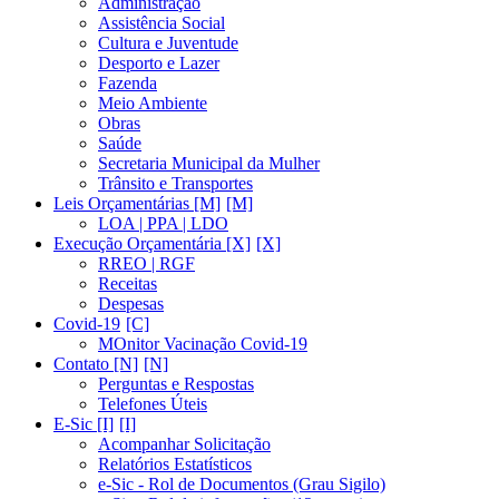
Administração
Assistência Social
Cultura e Juventude
Desporto e Lazer
Fazenda
Meio Ambiente
Obras
Saúde
Secretaria Municipal da Mulher
Trânsito e Transportes
Leis Orçamentárias [M]
LOA | PPA | LDO
Execução Orçamentária [X]
RREO | RGF
Receitas
Despesas
Covid-19
MOnitor Vacinação Covid-19
Contato [N]
Perguntas e Respostas
Telefones Úteis
E-Sic [I]
Acompanhar Solicitação
Relatórios Estatísticos
e-Sic - Rol de Documentos (Grau Sigilo)