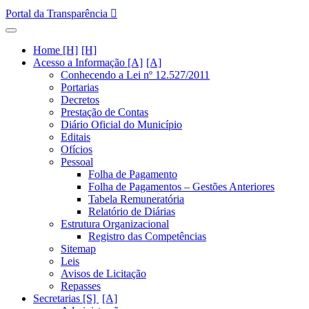
Portal da Transparência
Home [H]
Acesso a Informação [A]
Conhecendo a Lei nº 12.527/2011
Portarias
Decretos
Prestação de Contas
Diário Oficial do Município
Editais
Ofícios
Pessoal
Folha de Pagamento
Folha de Pagamentos – Gestões Anteriores
Tabela Remuneratória
Relatório de Diárias
Estrutura Organizacional
Registro das Competências
Sitemap
Leis
Avisos de Licitação
Repasses
Secretarias [S]