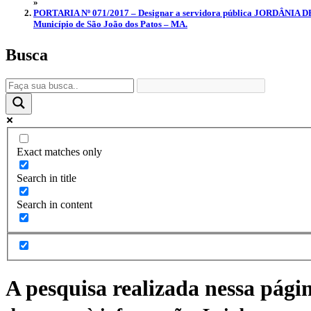
»
PORTARIA Nº 071/2017 – Designar a servidora pública JORDÂNIA DE
Município de São João dos Patos – MA.
Busca
Exact matches only
Search in title
Search in content
A pesquisa realizada nessa pági