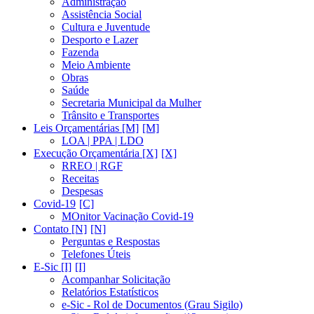
Administração
Assistência Social
Cultura e Juventude
Desporto e Lazer
Fazenda
Meio Ambiente
Obras
Saúde
Secretaria Municipal da Mulher
Trânsito e Transportes
Leis Orçamentárias [M]
LOA | PPA | LDO
Execução Orçamentária [X]
RREO | RGF
Receitas
Despesas
Covid-19
MOnitor Vacinação Covid-19
Contato [N]
Perguntas e Respostas
Telefones Úteis
E-Sic [I]
Acompanhar Solicitação
Relatórios Estatísticos
e-Sic - Rol de Documentos (Grau Sigilo)