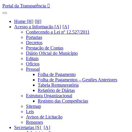
Portal da Transparência
Home [H]
Acesso a Informação [A]
Conhecendo a Lei nº 12.527/2011
Portarias
Decretos
Prestação de Contas
Diário Oficial do Município
Editais
Ofícios
Pessoal
Folha de Pagamento
Folha de Pagamentos – Gestões Anteriores
Tabela Remuneratória
Relatório de Diárias
Estrutura Organizacional
Registro das Competências
Sitemap
Leis
Avisos de Licitação
Repasses
Secretarias [S]