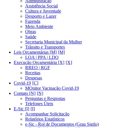
Administração
Assistência Social
Cultura e Juventude
Desporto e Lazer
Fazenda
Meio Ambiente
Obras
Saúde
Secretaria Municipal da Mulher
Trânsito e Transportes
Leis Orçamentárias [M]
LOA | PPA | LDO
Execução Orçamentária [X]
RREO | RGF
Receitas
Despesas
Covid-19
MOnitor Vacinação Covid-19
Contato [N]
Perguntas e Respostas
Telefones Úteis
E-Sic [I]
Acompanhar Solicitação
Relatórios Estatísticos
e-Sic - Rol de Documentos (Grau Sigilo)