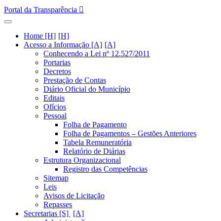
Portal da Transparência
Home [H]
Acesso a Informação [A]
Conhecendo a Lei nº 12.527/2011
Portarias
Decretos
Prestação de Contas
Diário Oficial do Município
Editais
Ofícios
Pessoal
Folha de Pagamento
Folha de Pagamentos – Gestões Anteriores
Tabela Remuneratória
Relatório de Diárias
Estrutura Organizacional
Registro das Competências
Sitemap
Leis
Avisos de Licitação
Repasses
Secretarias [S]