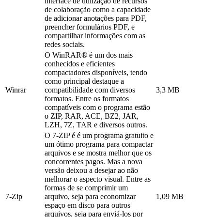
interface de utilização de recursos
de colaboração como a capacidade
de adicionar anotações para PDF,
preencher formulários PDF, e
compartilhar informações com as
redes sociais.
O WinRAR® é um dos mais
conhecidos e eficientes
compactadores disponíveis, tendo
como principal destaque a
Winrar
compatibilidade com diversos
3,3 MB
formatos. Entre os formatos
compatíveis com o programa estão
o ZIP, RAR, ACE, BZ2, JAR,
LZH, 7Z, TAR e diversos outros.
O 7-ZIP é é um programa gratuito e
um ótimo programa para compactar
arquivos e se mostra melhor que os
concorrentes pagos. Mas a nova
versão deixou a desejar ao não
melhorar o aspecto visual. Entre as
formas de se comprimir um
7-Zip
arquivo, seja para economizar
1,09 MB
espaço em disco para outros
arquivos, seja para enviá-los por