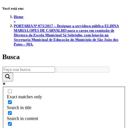
Você está em:
Home
»
PORTARIA Nº 073/2017 – Designar a servidora pública ELDINA
MARIA LOPES DE CARVALHO para o cargo em comissão de
Diretora da Escola Municipal Sá Sobrinho, com lotação na
Secretaria Municipal de Educação do Município de São João dos
Patos – MA.
Busca
Exact matches only
Search in title
Search in content