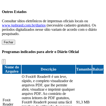
Outros Estados
Consultar sítios eletrônicos de imprensas oficiais locais ou
www.jusbrasil.com.br/diarios
(necessário cadastro gratuito). Os
períodos digitalizados nesse sítio variam de acordo com o diário
pesquisado.
Fechar
Programas indicados para abrir o Diário Oficial
Nome do
Descrição
Tamanho
Baixar
Arquivo
O Foxit® Reader® é um leve,
rápido, e completo visualizador de
arquivos PDF, que lhe permite
abrir, visualizar e imprimir qualquer
arquivo PDF. Ao contrário de
outros leitores de PDF gratuitos,
Foxit
Foxit® Reader® possui uma fácil
91,3 MB
Reader