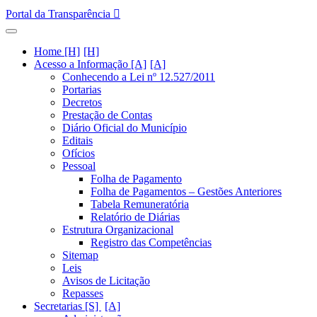
Portal da Transparência
Home [H]
Acesso a Informação [A]
Conhecendo a Lei nº 12.527/2011
Portarias
Decretos
Prestação de Contas
Diário Oficial do Município
Editais
Ofícios
Pessoal
Folha de Pagamento
Folha de Pagamentos – Gestões Anteriores
Tabela Remuneratória
Relatório de Diárias
Estrutura Organizacional
Registro das Competências
Sitemap
Leis
Avisos de Licitação
Repasses
Secretarias [S]