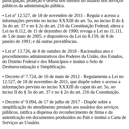
participação, proteção e defesa dos direitos do usuário dos serviços
públicos da administração pública.
• Lei nº 12.527, de 18 de novembro de 2011 - Regula o acesso a
informações previsto no inciso XXXIII do art. 5o, no inciso II do §
3o do art. 37 e no § 2o do art. 216 da Constituição Federal; altera a
Lei no 8.112, de 11 de dezembro de 1990; revoga a Lei no 11.111,
de 5 de maio de 2005, e dispositivos da Lei no 8.159, de 8 de
janeiro de 1991; e dá outras providências.
• Lei nº 13.726, de 8 de outubro de 2018 - Racionaliza atos e
procedimentos administrativos dos Poderes da União, dos Estados,
do Distrito Federal e dos Municípios e institui o Selo de
Desburocratização e Simplificação.
• Decreto nº 7.724, de 16 de maio de 2012 - Regulamenta a Lei no
12.527, de 18 de novembro de 2011, que dispõe sobre o acesso a
informações previsto no inciso XXXIII do caput do art. 5o, no
inciso II do § 3o do art. 37 e no § 2o do art. 216 da Constituição.
• Decreto nº 9.094, de 17 de julho de 2017 - Dispõe sobre a
simplificação do atendimento prestado aos usuários dos serviços
públicos, ratifica a dispensa do reconhecimento de firma e da
autenticação em documentos produzidos no País e institui a Carta de
Serviços ao Usuário.