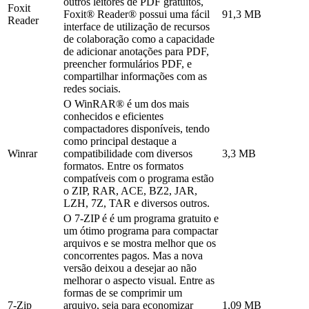
outros leitores de PDF gratuitos,
Foxit
Foxit® Reader® possui uma fácil
91,3 MB
Reader
interface de utilização de recursos
de colaboração como a capacidade
de adicionar anotações para PDF,
preencher formulários PDF, e
compartilhar informações com as
redes sociais.
O WinRAR® é um dos mais
conhecidos e eficientes
compactadores disponíveis, tendo
como principal destaque a
Winrar
compatibilidade com diversos
3,3 MB
formatos. Entre os formatos
compatíveis com o programa estão
o ZIP, RAR, ACE, BZ2, JAR,
LZH, 7Z, TAR e diversos outros.
O 7-ZIP é é um programa gratuito e
um ótimo programa para compactar
arquivos e se mostra melhor que os
concorrentes pagos. Mas a nova
versão deixou a desejar ao não
melhorar o aspecto visual. Entre as
formas de se comprimir um
7-Zip
arquivo, seja para economizar
1,09 MB