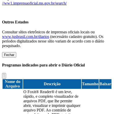
//ww1.imprensaoficial.ms.gov.br/search/
Outros Estados
Consultar sítios eletrônicos de imprensas oficiais locais ou
www.jusbrasil.com.br/diarios
(necessário cadastro gratuito). Os
períodos digitalizados nesse sítio variam de acordo com o diário
pesquisado.
Fechar
Programas indicados para abrir o Diário Oficial
Nome do
Descrição
Tamanho
Baixar
Arquivo
O Foxit® Reader® é um leve,
rápido, e completo visualizador de
arquivos PDF, que lhe permite
abrir, visualizar e imprimir qualquer
arquivo PDF. Ao contrário de