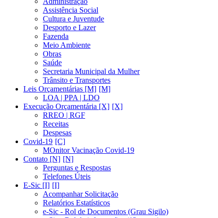
Administração
Assistência Social
Cultura e Juventude
Desporto e Lazer
Fazenda
Meio Ambiente
Obras
Saúde
Secretaria Municipal da Mulher
Trânsito e Transportes
Leis Orçamentárias [M]
LOA | PPA | LDO
Execução Orçamentária [X]
RREO | RGF
Receitas
Despesas
Covid-19
MOnitor Vacinação Covid-19
Contato [N]
Perguntas e Respostas
Telefones Úteis
E-Sic [I]
Acompanhar Solicitação
Relatórios Estatísticos
e-Sic - Rol de Documentos (Grau Sigilo)