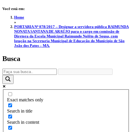
Você está em:
Home
»
PORTARIA Nº 078/2017 – Designar a servidora pública RAIMUNDA
NONATA SANTANA DE ARAÚJO para o cargo em comissão de
Diretora da Escola Municipal Raimundo Nolêto de Sousa, com
lotação na Secretaria Municipal de Educação do Município de São
João dos Patos – MA.
Busca
Exact matches only
Search in title
Search in content