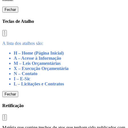
Fechar
Teclas de Atalho
A lista dos atalhos são:
H – Home (Página Inicial)
A – Acesse à Informação
M – Leis Orçamentárias
X – Execução Orçamentária
N – Contato
I – E-Sic
L – Licitações e Contratos
Fechar
Retificação
Matéria que corrige trechos de atos que tenham sido publicados com