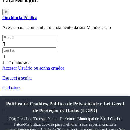
Faça seu login!
×
Ouvidoria
Pública
Acesse para acompanhar o andamento da sua Manifestação
Lembre-me
Acessar
Usuário ou senha errados
Esqueci a senha
Cadastrar
Esqueceu a senha?
Política de Cookies, Política de Privacidade e Lei Geral
de Proteção de Dados (LGPD)
O(a) Portal da Transparência - Prefeitura Municipal de São João dos
Informe seu E-mail ou CPF
Patos-Ma utiliza cookies para melhorar a sua experiência. Este
consentimento tem validade de 30 dias, após esse período será necessário