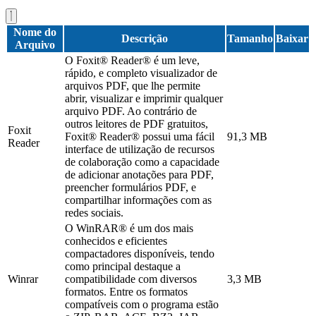
Nome do
Descrição
Tamanho
Baixar
Arquivo
O Foxit® Reader® é um leve,
rápido, e completo visualizador de
arquivos PDF, que lhe permite
abrir, visualizar e imprimir qualquer
arquivo PDF. Ao contrário de
outros leitores de PDF gratuitos,
Foxit
Foxit® Reader® possui uma fácil
91,3 MB
Reader
interface de utilização de recursos
de colaboração como a capacidade
de adicionar anotações para PDF,
preencher formulários PDF, e
compartilhar informações com as
redes sociais.
O WinRAR® é um dos mais
conhecidos e eficientes
compactadores disponíveis, tendo
como principal destaque a
Winrar
compatibilidade com diversos
3,3 MB
formatos. Entre os formatos
compatíveis com o programa estão