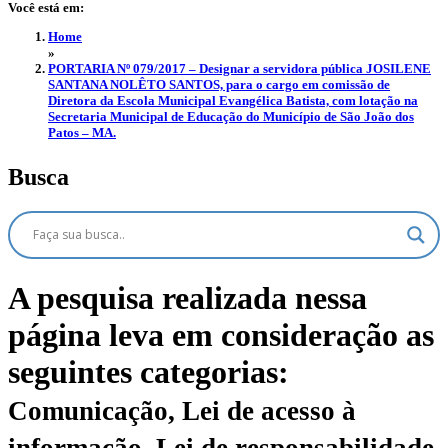
Você está em:
Home
»
PORTARIA Nº 079/2017 – Designar a servidora pública JOSILENE
SANTANA NOLÊTO SANTOS, para o cargo em comissão de
Diretora da Escola Municipal Evangélica Batista, com lotação na
Secretaria Municipal de Educação do Município de São João dos
Patos – MA.
Busca
A pesquisa realizada nessa
página leva em consideração as
seguintes categorias:
Comunicação, Lei de acesso à
informação, Lei de responsabilidade