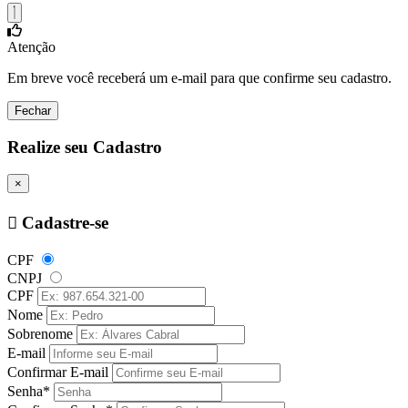
Atenção
Em breve você receberá um e-mail para que confirme seu cadastro.
Fechar
Realize seu Cadastro
×
Cadastre-se
CPF
CNPJ
CPF
Nome
Sobrenome
E-mail
Confirmar E-mail
Senha*