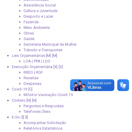
Assistência Social
Cultura e Juventude
Desporto e Lazer
Fazenda
Meio Ambiente
Obras
Saúde
Secretaria Municipal da Mulher
Trânsito e Transportes
Leis Orçamentárias [M]
LOA | PPA | LDO
Execução Orçamentária [X]
RREO | RGF
Receitas
Despesas
Covid-19
MOnitor Vacinação Covid-19
Contato [N]
Perguntas e Respostas
Telefones Úteis
E-Sic [I]
Acompanhar Solicitação
Relatórios Estatísticos