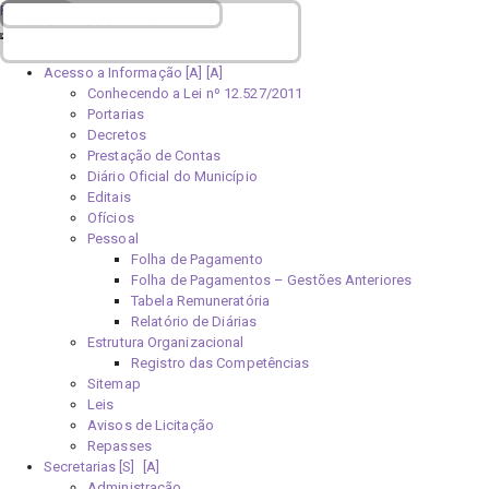
Portal da Transparência
100%
50%
25%
Home [H]
Acesso a Informação [A]
Conhecendo a Lei nº 12.527/2011
Portarias
Decretos
Prestação de Contas
Diário Oficial do Município
Editais
Ofícios
Pessoal
Folha de Pagamento
Folha de Pagamentos – Gestões Anteriores
Tabela Remuneratória
Relatório de Diárias
Estrutura Organizacional
Registro das Competências
Sitemap
Leis
Avisos de Licitação
Repasses
Secretarias [S]
Administração