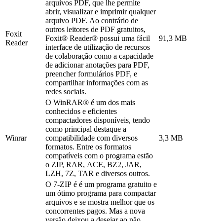
arquivos PDF, que lhe permite
abrir, visualizar e imprimir qualquer
arquivo PDF. Ao contrário de
outros leitores de PDF gratuitos,
Foxit
Foxit® Reader® possui uma fácil
91,3 MB
Reader
interface de utilização de recursos
de colaboração como a capacidade
de adicionar anotações para PDF,
preencher formulários PDF, e
compartilhar informações com as
redes sociais.
O WinRAR® é um dos mais
conhecidos e eficientes
compactadores disponíveis, tendo
como principal destaque a
Winrar
compatibilidade com diversos
3,3 MB
formatos. Entre os formatos
compatíveis com o programa estão
o ZIP, RAR, ACE, BZ2, JAR,
LZH, 7Z, TAR e diversos outros.
O 7-ZIP é é um programa gratuito e
um ótimo programa para compactar
arquivos e se mostra melhor que os
concorrentes pagos. Mas a nova
versão deixou a desejar ao não