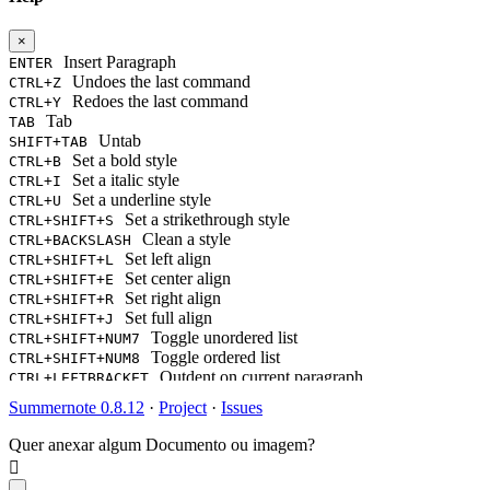
×
Insert Paragraph
ENTER
Undoes the last command
CTRL+Z
Redoes the last command
CTRL+Y
Tab
TAB
Untab
SHIFT+TAB
Set a bold style
CTRL+B
Set a italic style
CTRL+I
Set a underline style
CTRL+U
Set a strikethrough style
CTRL+SHIFT+S
Clean a style
CTRL+BACKSLASH
Set left align
CTRL+SHIFT+L
Set center align
CTRL+SHIFT+E
Set right align
CTRL+SHIFT+R
Set full align
CTRL+SHIFT+J
Toggle unordered list
CTRL+SHIFT+NUM7
Toggle ordered list
CTRL+SHIFT+NUM8
Outdent on current paragraph
CTRL+LEFTBRACKET
Indent on current paragraph
CTRL+RIGHTBRACKET
Summernote 0.8.12
·
Project
·
Issues
Change current block's format as a paragraph(P tag)
CTRL+NUM0
Change current block's format as H1
CTRL+NUM1
Quer anexar algum Documento ou imagem?
Change current block's format as H2
CTRL+NUM2
Change current block's format as H3
CTRL+NUM3