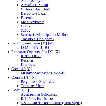
Administração
Assistência Social
Cultura e Juventude
Desporto e Lazer
Fazenda
Meio Ambiente
Obras
Saúde
Secretaria Municipal da Mulher
Trânsito e Transportes
Leis Orçamentárias [M]
LOA | PPA | LDO
Execução Orçamentária [X]
RREO | RGF
Receitas
Despesas
Covid-19
MOnitor Vacinação Covid-19
Contato [N]
Perguntas e Respostas
Telefones Úteis
E-Sic [I]
Acompanhar Solicitação
Relatórios Estatísticos
e-Sic - Rol de Documentos (Grau Sigilo)