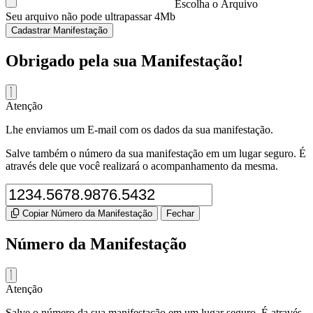
Change current block's format as H4
Escolha o Arquivo
CTRL+NUM4
Change current block's format as H5
Seu arquivo não pode ultrapassar 4Mb
CTRL+NUM5
Change current block's format as H6
CTRL+NUM6
Cadastrar Manifestação
Insert horizontal rule
CTRL+ENTER
Show Link Dialog
CTRL+K
Obrigado pela sua Manifestação!
Atenção
Lhe enviamos um E-mail com os dados da sua manifestação.
Salve também o número da sua manifestação em um lugar seguro. É
através dele que você realizará o acompanhamento da mesma.
Copiar Número da Manifestação
Fechar
Número da Manifestação
Atenção
Salve o número da sua manifestação em um lugar seguro. É através