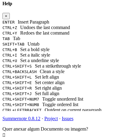
Help
×
Insert Paragraph
ENTER
Undoes the last command
CTRL+Z
Redoes the last command
CTRL+Y
Tab
TAB
Untab
SHIFT+TAB
Set a bold style
CTRL+B
Set a italic style
CTRL+I
Set a underline style
CTRL+U
Set a strikethrough style
CTRL+SHIFT+S
Clean a style
CTRL+BACKSLASH
Set left align
CTRL+SHIFT+L
Set center align
CTRL+SHIFT+E
Set right align
CTRL+SHIFT+R
Set full align
CTRL+SHIFT+J
Toggle unordered list
CTRL+SHIFT+NUM7
Toggle ordered list
CTRL+SHIFT+NUM8
Outdent on current paragraph
CTRL+LEFTBRACKET
Indent on current paragraph
CTRL+RIGHTBRACKET
Summernote 0.8.12
·
Project
·
Issues
Change current block's format as a paragraph(P tag)
CTRL+NUM0
Change current block's format as H1
CTRL+NUM1
Quer anexar algum Documento ou imagem?
Change current block's format as H2
CTRL+NUM2