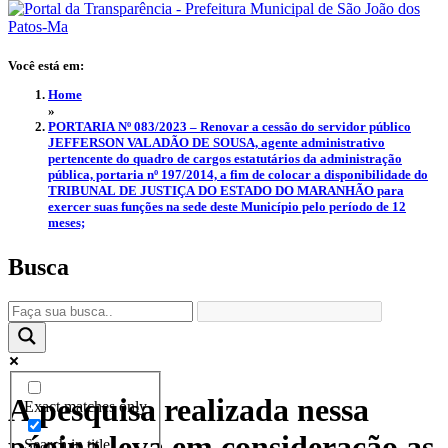
Você está em:
Home
»
PORTARIA Nº 083/2023 – Renovar a cessão do servidor público
JEFFERSON VALADÃO DE SOUSA, agente administrativo
pertencente do quadro de cargos estatutários da administração
pública, portaria nº 197/2014, a fim de colocar a disponibilidade do
TRIBUNAL DE JUSTIÇA DO ESTADO DO MARANHÃO para
exercer suas funções na sede deste Município pelo período de 12
meses;
Busca
A pesquisa realizada nessa
Exact matches only
página leva em consideração as
Search in title