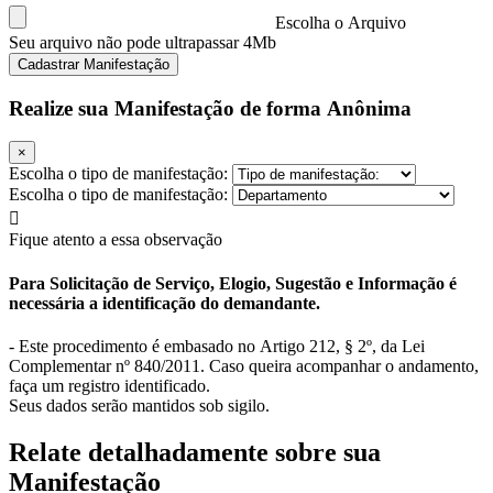
Change current block's format as H3
CTRL+NUM3
Change current block's format as H4
Escolha o Arquivo
CTRL+NUM4
Change current block's format as H5
Seu arquivo não pode ultrapassar 4Mb
CTRL+NUM5
Change current block's format as H6
CTRL+NUM6
Cadastrar Manifestação
Insert horizontal rule
CTRL+ENTER
Show Link Dialog
CTRL+K
Realize sua Manifestação de forma Anônima
×
Escolha o tipo de manifestação:
Escolha o tipo de manifestação:
Fique atento a essa observação
Para Solicitação de Serviço, Elogio, Sugestão e Informação é
necessária a identificação do demandante.
- Este procedimento é embasado no Artigo 212, § 2º, da Lei
Complementar nº 840/2011. Caso queira acompanhar o andamento,
faça um registro identificado.
Seus dados serão mantidos sob sigilo.
Relate detalhadamente sobre sua
Manifestação