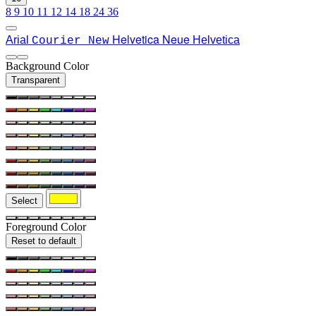
8
9
10
11
12
14
18
24
36
Helvetica Neue
Arial
Helvetica
Courier New
Background Color
Transparent
Select
Foreground Color
Reset to default