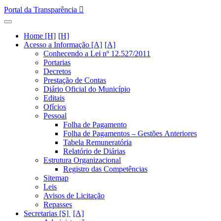
Portal da Transparência
Home [H]
Acesso a Informação [A]
Conhecendo a Lei nº 12.527/2011
Portarias
Decretos
Prestação de Contas
Diário Oficial do Município
Editais
Ofícios
Pessoal
Folha de Pagamento
Folha de Pagamentos – Gestões Anteriores
Tabela Remuneratória
Relatório de Diárias
Estrutura Organizacional
Registro das Competências
Sitemap
Leis
Avisos de Licitação
Repasses
Secretarias [S]