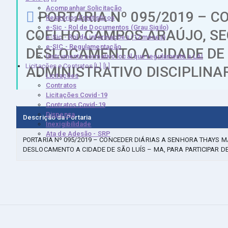
Acompanhar Solicitação
PORTARIA Nº 095/2019 – 
Relatórios Estatísticos
e-Sic - Rol de Documentos (Grau Sigilo)
COELHO CAMPOS ARAÚJO, SEC
e-Sic - Rol de informações (12 meses)
e-SIC - Regulamentação
DESLOCAMENTO A CIDADE DE 
Instrumento normativo local que regulamente a LAI
Licitações e Contratos [L]
ADMINISTRATIVO DISCIPLINAR,
Licitações
Contratos
Licitações Covid-19
Contratos Covid-19
Dispensa
Descrição da Portaria
Inexigibilidade
Ata de Adesão - SRP
PORTARIA Nº 095/2019 – CONCEDER DIÁRIAS A SENHORA THAYS 
DESLOCAMENTO A CIDADE DE SÃO LUÍS – MA, PARA PARTICIPAR DE