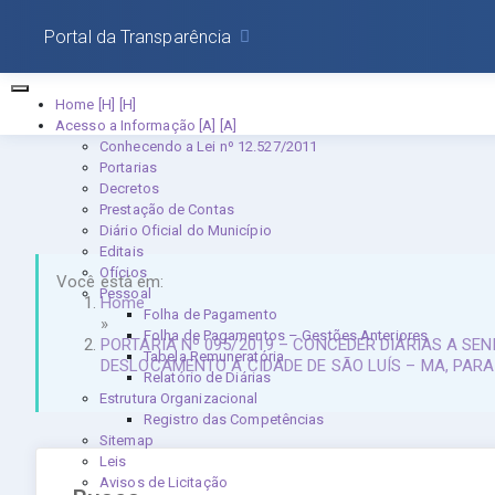
Portal da Transparência
Home [H]
Acesso a Informação [A]
Conhecendo a Lei nº 12.527/2011
Portarias
Decretos
Prestação de Contas
Diário Oficial do Município
Editais
Ofícios
Você está em:
Pessoal
Home
Folha de Pagamento
»
Folha de Pagamentos – Gestões Anteriores
PORTARIA Nº 095/2019 – CONCEDER DIÁRIAS A S
Tabela Remuneratória
DESLOCAMENTO A CIDADE DE SÃO LUÍS – MA, PARA 
Relatório de Diárias
Estrutura Organizacional
Registro das Competências
Sitemap
Leis
Avisos de Licitação