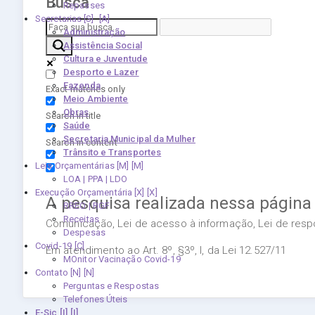
Busca
Repasses
Secretarias [S]
Administração
Assistência Social
Cultura e Juventude
Desporto e Lazer
Fazenda
Exact matches only
Meio Ambiente
Obras
Search in title
Saúde
Secretaria Municipal da Mulher
Search in content
Trânsito e Transportes
Leis Orçamentárias [M]
LOA | PPA | LDO
Execução Orçamentária [X]
A pesquisa realizada nessa página
RREO | RGF
Receitas
Comunicação, Lei de acesso à informação, Lei de respon
Despesas
Covid-19
Em atendimento ao Art. 8º, §3º, I, da Lei 12.527/11
MOnitor Vacinação Covid-19
Contato [N]
Perguntas e Respostas
Telefones Úteis
E-Sic [I]