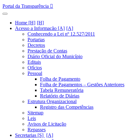
Portal da Transparência
Home [H]
Acesso a Informação [A]
Conhecendo a Lei nº 12.527/2011
Portarias
Decretos
Prestação de Contas
Diário Oficial do Município
Editais
Ofícios
Pessoal
Folha de Pagamento
Folha de Pagamentos – Gestões Anteriores
Tabela Remuneratória
Relatório de Diárias
Estrutura Organizacional
Registro das Competências
Sitemap
Leis
Avisos de Licitação
Repasses
Secretarias [S]