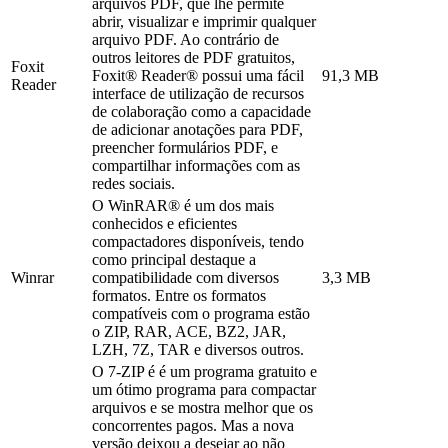
arquivos PDF, que lhe permite
abrir, visualizar e imprimir qualquer
arquivo PDF. Ao contrário de
outros leitores de PDF gratuitos,
Foxit
Foxit® Reader® possui uma fácil
91,3 MB
Reader
interface de utilização de recursos
de colaboração como a capacidade
de adicionar anotações para PDF,
preencher formulários PDF, e
compartilhar informações com as
redes sociais.
O WinRAR® é um dos mais
conhecidos e eficientes
compactadores disponíveis, tendo
como principal destaque a
Winrar
compatibilidade com diversos
3,3 MB
formatos. Entre os formatos
compatíveis com o programa estão
o ZIP, RAR, ACE, BZ2, JAR,
LZH, 7Z, TAR e diversos outros.
O 7-ZIP é é um programa gratuito e
um ótimo programa para compactar
arquivos e se mostra melhor que os
concorrentes pagos. Mas a nova
versão deixou a desejar ao não