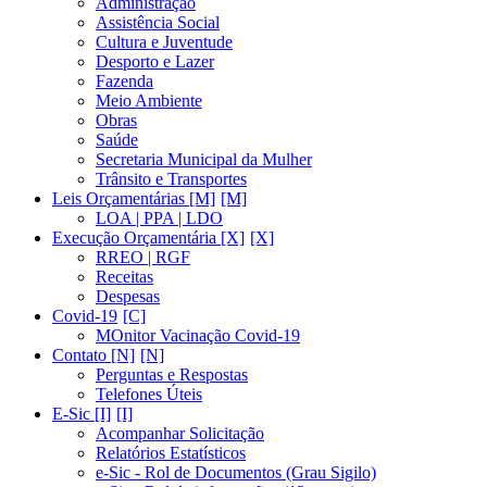
Administração
Assistência Social
Cultura e Juventude
Desporto e Lazer
Fazenda
Meio Ambiente
Obras
Saúde
Secretaria Municipal da Mulher
Trânsito e Transportes
Leis Orçamentárias [M]
LOA | PPA | LDO
Execução Orçamentária [X]
RREO | RGF
Receitas
Despesas
Covid-19
MOnitor Vacinação Covid-19
Contato [N]
Perguntas e Respostas
Telefones Úteis
E-Sic [I]
Acompanhar Solicitação
Relatórios Estatísticos
e-Sic - Rol de Documentos (Grau Sigilo)