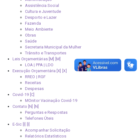
Assistência Social
Cultura e Juventude
Desporto e Lazer
Fazenda
Meio Ambiente
Obras
Saúde
Secretaria Municipal da Mulher
Trânsito e Transportes
Leis Orçamentárias [M]
LOA | PPA | LDO
Execução Orçamentária [X]
RREO | RGF
Receitas
Despesas
Covid-19
MOnitor Vacinação Covid-19
Contato [N]
Perguntas e Respostas
Telefones Úteis
E-Sic [I]
Acompanhar Solicitação
Relatórios Estatísticos