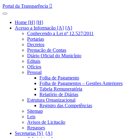
Portal da Transparência
Home [H]
Acesso a Informação [A]
Conhecendo a Lei nº 12.527/2011
Portarias
Decretos
Prestação de Contas
Diário Oficial do Município
Editais
Ofícios
Pessoal
Folha de Pagamento
Folha de Pagamentos – Gestões Anteriores
Tabela Remuneratória
Relatório de Diárias
Estrutura Organizacional
Registro das Competências
Sitemap
Leis
Avisos de Licitação
Repasses
Secretarias [S]