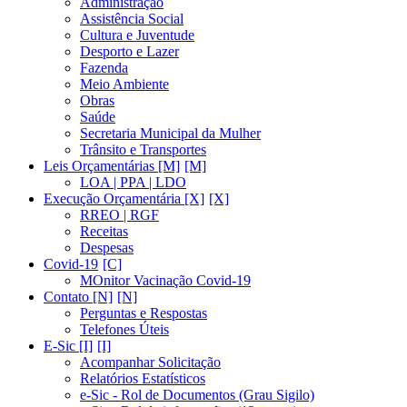
Administração
Assistência Social
Cultura e Juventude
Desporto e Lazer
Fazenda
Meio Ambiente
Obras
Saúde
Secretaria Municipal da Mulher
Trânsito e Transportes
Leis Orçamentárias [M]
LOA | PPA | LDO
Execução Orçamentária [X]
RREO | RGF
Receitas
Despesas
Covid-19
MOnitor Vacinação Covid-19
Contato [N]
Perguntas e Respostas
Telefones Úteis
E-Sic [I]
Acompanhar Solicitação
Relatórios Estatísticos
e-Sic - Rol de Documentos (Grau Sigilo)