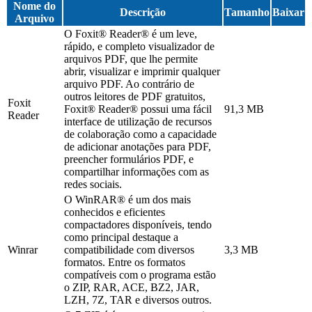
Nome do
Descrição
Tamanho
Baixar
Arquivo
O Foxit® Reader® é um leve,
rápido, e completo visualizador de
arquivos PDF, que lhe permite
abrir, visualizar e imprimir qualquer
arquivo PDF. Ao contrário de
outros leitores de PDF gratuitos,
Foxit
Foxit® Reader® possui uma fácil
91,3 MB
Reader
interface de utilização de recursos
de colaboração como a capacidade
de adicionar anotações para PDF,
preencher formulários PDF, e
compartilhar informações com as
redes sociais.
O WinRAR® é um dos mais
conhecidos e eficientes
compactadores disponíveis, tendo
como principal destaque a
Winrar
compatibilidade com diversos
3,3 MB
formatos. Entre os formatos
compatíveis com o programa estão
o ZIP, RAR, ACE, BZ2, JAR,
LZH, 7Z, TAR e diversos outros.