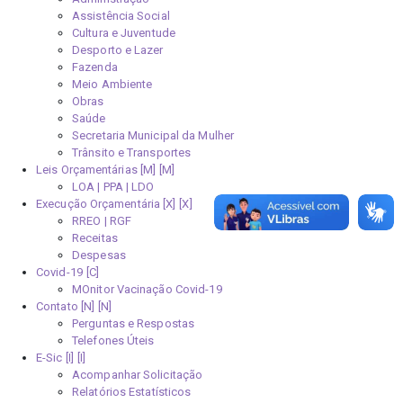
Assistência Social
Cultura e Juventude
Desporto e Lazer
Fazenda
Meio Ambiente
Obras
Saúde
Secretaria Municipal da Mulher
Trânsito e Transportes
Leis Orçamentárias [M]
LOA | PPA | LDO
Execução Orçamentária [X]
RREO | RGF
Receitas
Despesas
Covid-19
MOnitor Vacinação Covid-19
Contato [N]
Perguntas e Respostas
Telefones Úteis
E-Sic [I]
Acompanhar Solicitação
Relatórios Estatísticos