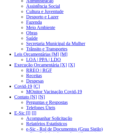
Administração
Assistência Social
Cultura e Juventude
Desporto e Lazer
Fazenda
Meio Ambiente
Obras
Saúde
Secretaria Municipal da Mulher
Trânsito e Transportes
Leis Orçamentárias [M]
LOA | PPA | LDO
Execução Orçamentária [X]
RREO | RGF
Receitas
Despesas
Covid-19
MOnitor Vacinação Covid-19
Contato [N]
Perguntas e Respostas
Telefones Úteis
E-Sic [I]
Acompanhar Solicitação
Relatórios Estatísticos
e-Sic - Rol de Documentos (Grau Sigilo)