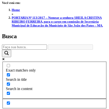
Você está em:
Home
»
PORTARIA Nº 113/2017 – Nomear a senhora SHEILA CRISTINA
RIBEIRO FERREIRA, para o cargo em comissão de Secretária
Municipal de Educação do Município de São João dos Patos – MA.
Busca
Exact matches only
Search in title
Search in content