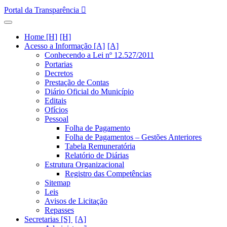
Portal da Transparência
Home [H]
Acesso a Informação [A]
Conhecendo a Lei nº 12.527/2011
Portarias
Decretos
Prestação de Contas
Diário Oficial do Município
Editais
Ofícios
Pessoal
Folha de Pagamento
Folha de Pagamentos – Gestões Anteriores
Tabela Remuneratória
Relatório de Diárias
Estrutura Organizacional
Registro das Competências
Sitemap
Leis
Avisos de Licitação
Repasses
Secretarias [S]