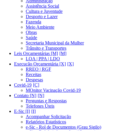
Administração
Assistência Social
Cultura e Juventude
Desporto e Lazer
Fazenda
Meio Ambiente
Obras
Saúde
Secretaria Municipal da Mulher
Trânsito e Transportes
Leis Orçamentárias [M]
LOA | PPA | LDO
Execução Orçamentária [X]
RREO | RGF
Receitas
Despesas
Covid-19
MOnitor Vacinação Covid-19
Contato [N]
Perguntas e Respostas
Telefones Úteis
E-Sic [I]
Acompanhar Solicitação
Relatórios Estatísticos
e-Sic - Rol de Documentos (Grau Sigilo)