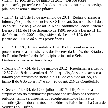
• Lei nº 13.460, de 26 de junho de 2017 - Dispõe sobre
participação, proteção e defesa dos direitos do usuário dos serviços
públicos da administração pública.
• Lei nº 12.527, de 18 de novembro de 2011 - Regula o acesso a
informações previsto no inciso XXXIII do art. 5o, no inciso II do §
3o do art. 37 e no § 2o do art. 216 da Constituição Federal; altera a
Lei no 8.112, de 11 de dezembro de 1990; revoga a Lei no 11.111,
de 5 de maio de 2005, e dispositivos da Lei no 8.159, de 8 de
janeiro de 1991; e dá outras providências.
• Lei nº 13.726, de 8 de outubro de 2018 - Racionaliza atos e
procedimentos administrativos dos Poderes da União, dos Estados,
do Distrito Federal e dos Municípios e institui o Selo de
Desburocratização e Simplificação.
• Decreto nº 7.724, de 16 de maio de 2012 - Regulamenta a Lei no
12.527, de 18 de novembro de 2011, que dispõe sobre o acesso a
informações previsto no inciso XXXIII do caput do art. 5o, no
inciso II do § 3o do art. 37 e no § 2o do art. 216 da Constituição.
• Decreto nº 9.094, de 17 de julho de 2017 - Dispõe sobre a
simplificação do atendimento prestado aos usuários dos serviços
públicos, ratifica a dispensa do reconhecimento de firma e da
autenticação em documentos produzidos no País e institui a Carta de
Serviços ao Usuário.