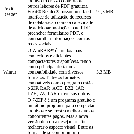
arquivo PDF. Ao contrário de
outros leitores de PDF gratuitos,
Foxit
Foxit® Reader® possui uma fácil
91,3 MB
Reader
interface de utilização de recursos
de colaboração como a capacidade
de adicionar anotações para PDF,
preencher formulários PDF, e
compartilhar informações com as
redes sociais.
O WinRAR® é um dos mais
conhecidos e eficientes
compactadores disponíveis, tendo
como principal destaque a
Winrar
compatibilidade com diversos
3,3 MB
formatos. Entre os formatos
compatíveis com o programa estão
o ZIP, RAR, ACE, BZ2, JAR,
LZH, 7Z, TAR e diversos outros.
O 7-ZIP é é um programa gratuito e
um ótimo programa para compactar
arquivos e se mostra melhor que os
concorrentes pagos. Mas a nova
versão deixou a desejar ao não
melhorar o aspecto visual. Entre as
formas de se comprimir um