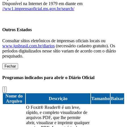
Disponível na Internet de 1979 em diante em
//ww1.imprensaoficial.ms.gov.br/search/
Outros Estados
Consultar sítios eletrônicos de imprensas oficiais locais ou
www.jusbrasil.com.br/diarios
(necessário cadastro gratuito). Os
períodos digitalizados nesse sítio variam de acordo com o diário
pesquisado.
Fechar
Programas indicados para abrir o Diário Oficial
Nome do
Descrição
Tamanho
Baixar
Arquivo
O Foxit® Reader® é um leve,
rápido, e completo visualizador de
arquivos PDF, que lhe permite
abrir, visualizar e imprimir qualquer