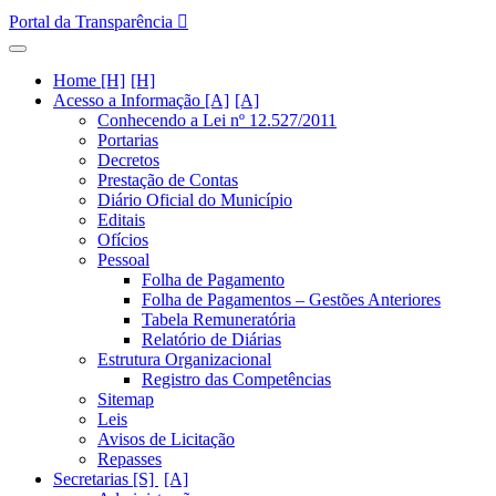
Portal da Transparência
Home [H]
Acesso a Informação [A]
Conhecendo a Lei nº 12.527/2011
Portarias
Decretos
Prestação de Contas
Diário Oficial do Município
Editais
Ofícios
Pessoal
Folha de Pagamento
Folha de Pagamentos – Gestões Anteriores
Tabela Remuneratória
Relatório de Diárias
Estrutura Organizacional
Registro das Competências
Sitemap
Leis
Avisos de Licitação
Repasses
Secretarias [S]