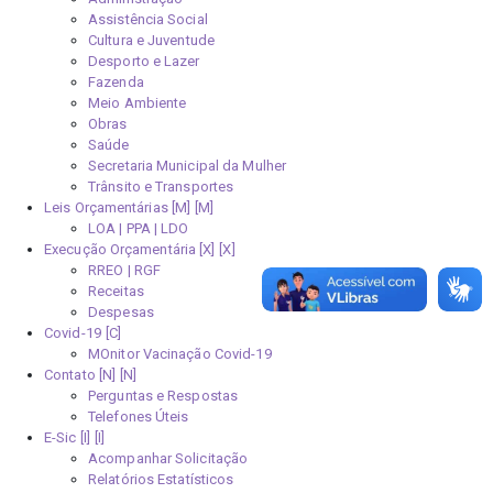
Assistência Social
Cultura e Juventude
Desporto e Lazer
Fazenda
Meio Ambiente
Obras
Saúde
Secretaria Municipal da Mulher
Trânsito e Transportes
Leis Orçamentárias [M]
LOA | PPA | LDO
Execução Orçamentária [X]
RREO | RGF
Receitas
Despesas
Covid-19
MOnitor Vacinação Covid-19
Contato [N]
Perguntas e Respostas
Telefones Úteis
E-Sic [I]
Acompanhar Solicitação
Relatórios Estatísticos