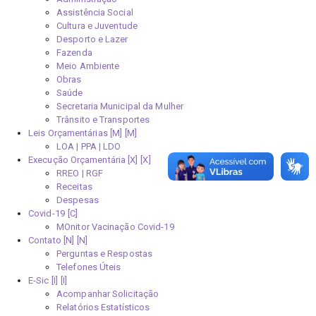
Assistência Social
Cultura e Juventude
Desporto e Lazer
Fazenda
Meio Ambiente
Obras
Saúde
Secretaria Municipal da Mulher
Trânsito e Transportes
Leis Orçamentárias [M]
LOA | PPA | LDO
Execução Orçamentária [X]
RREO | RGF
Receitas
Despesas
Covid-19
MOnitor Vacinação Covid-19
Contato [N]
Perguntas e Respostas
Telefones Úteis
E-Sic [I]
Acompanhar Solicitação
Relatórios Estatísticos