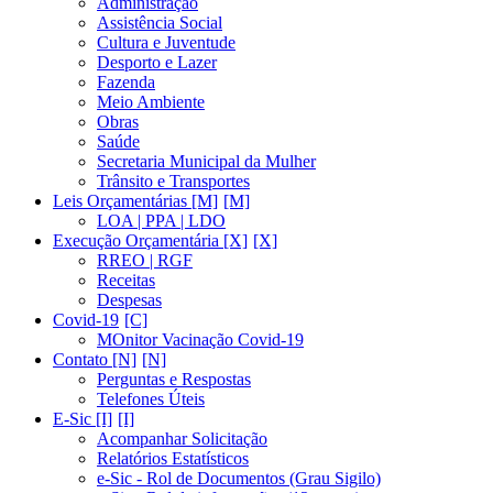
Administração
Assistência Social
Cultura e Juventude
Desporto e Lazer
Fazenda
Meio Ambiente
Obras
Saúde
Secretaria Municipal da Mulher
Trânsito e Transportes
Leis Orçamentárias [M]
LOA | PPA | LDO
Execução Orçamentária [X]
RREO | RGF
Receitas
Despesas
Covid-19
MOnitor Vacinação Covid-19
Contato [N]
Perguntas e Respostas
Telefones Úteis
E-Sic [I]
Acompanhar Solicitação
Relatórios Estatísticos
e-Sic - Rol de Documentos (Grau Sigilo)