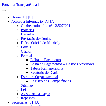
Portal da Transparência
Home [H]
Acesso a Informação [A]
Conhecendo a Lei nº 12.527/2011
Portarias
Decretos
Prestação de Contas
Diário Oficial do Município
Editais
Ofícios
Pessoal
Folha de Pagamento
Folha de Pagamentos – Gestões Anteriores
Tabela Remuneratória
Relatório de Diárias
Estrutura Organizacional
Registro das Competências
Sitemap
Leis
Avisos de Licitação
Repasses
Secretarias [S]