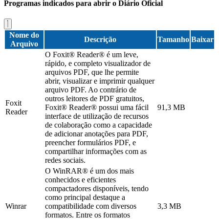
Programas indicados para abrir o Diário Oficial
Nome do
Descrição
Tamanho
Baixar
Arquivo
O Foxit® Reader® é um leve,
rápido, e completo visualizador de
arquivos PDF, que lhe permite
abrir, visualizar e imprimir qualquer
arquivo PDF. Ao contrário de
outros leitores de PDF gratuitos,
Foxit
Foxit® Reader® possui uma fácil
91,3 MB
Reader
interface de utilização de recursos
de colaboração como a capacidade
de adicionar anotações para PDF,
preencher formulários PDF, e
compartilhar informações com as
redes sociais.
O WinRAR® é um dos mais
conhecidos e eficientes
compactadores disponíveis, tendo
como principal destaque a
Winrar
compatibilidade com diversos
3,3 MB
formatos. Entre os formatos