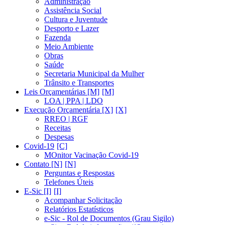
Administração
Assistência Social
Cultura e Juventude
Desporto e Lazer
Fazenda
Meio Ambiente
Obras
Saúde
Secretaria Municipal da Mulher
Trânsito e Transportes
Leis Orçamentárias [M]
LOA | PPA | LDO
Execução Orçamentária [X]
RREO | RGF
Receitas
Despesas
Covid-19
MOnitor Vacinação Covid-19
Contato [N]
Perguntas e Respostas
Telefones Úteis
E-Sic [I]
Acompanhar Solicitação
Relatórios Estatísticos
e-Sic - Rol de Documentos (Grau Sigilo)