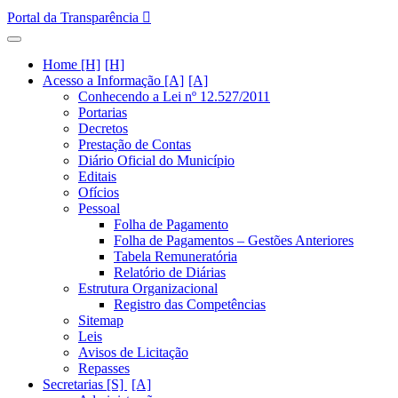
Portal da Transparência
Home [H]
Acesso a Informação [A]
Conhecendo a Lei nº 12.527/2011
Portarias
Decretos
Prestação de Contas
Diário Oficial do Município
Editais
Ofícios
Pessoal
Folha de Pagamento
Folha de Pagamentos – Gestões Anteriores
Tabela Remuneratória
Relatório de Diárias
Estrutura Organizacional
Registro das Competências
Sitemap
Leis
Avisos de Licitação
Repasses
Secretarias [S]