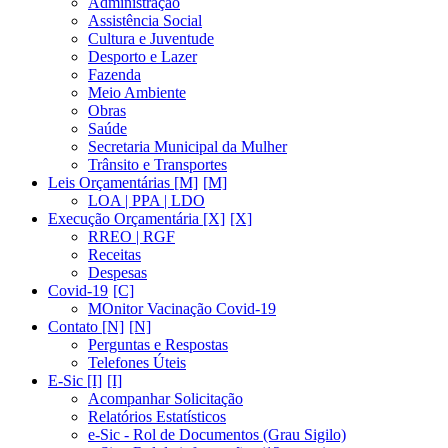
Administração
Assistência Social
Cultura e Juventude
Desporto e Lazer
Fazenda
Meio Ambiente
Obras
Saúde
Secretaria Municipal da Mulher
Trânsito e Transportes
Leis Orçamentárias [M]
LOA | PPA | LDO
Execução Orçamentária [X]
RREO | RGF
Receitas
Despesas
Covid-19
MOnitor Vacinação Covid-19
Contato [N]
Perguntas e Respostas
Telefones Úteis
E-Sic [I]
Acompanhar Solicitação
Relatórios Estatísticos
e-Sic - Rol de Documentos (Grau Sigilo)