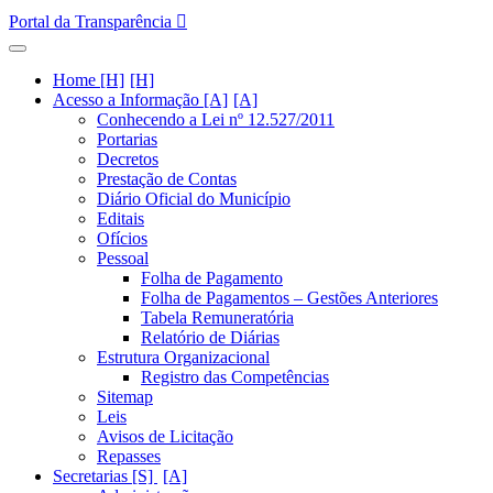
Portal da Transparência
Home [H]
Acesso a Informação [A]
Conhecendo a Lei nº 12.527/2011
Portarias
Decretos
Prestação de Contas
Diário Oficial do Município
Editais
Ofícios
Pessoal
Folha de Pagamento
Folha de Pagamentos – Gestões Anteriores
Tabela Remuneratória
Relatório de Diárias
Estrutura Organizacional
Registro das Competências
Sitemap
Leis
Avisos de Licitação
Repasses
Secretarias [S]