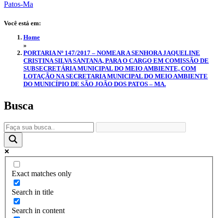
Você está em:
Home
»
PORTARIA Nº 147/2017 – NOMEAR A SENHORA JAQUELINE
CRISTINA SILVA SANTANA, PARA O CARGO EM COMISSÃO DE
SUBSECRETÁRIA MUNICIPAL DO MEIO AMBIENTE, COM
LOTAÇÃO NA SECRETARIA MUNICIPAL DO MEIO AMBIENTE
DO MUNICÍPIO DE SÃO JOÃO DOS PATOS – MA.
Busca
Exact matches only
Search in title
Search in content