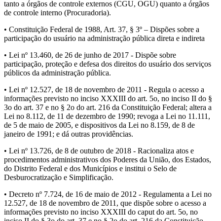
tanto a órgãos de controle externos (CGU, OGU) quanto a órgãos
de controle interno (Procuradoria).
• Constituição Federal de 1988, Art. 37, § 3º – Dispões sobre a
participação do usuário na administração pública direta e indireta
• Lei nº 13.460, de 26 de junho de 2017 - Dispõe sobre
participação, proteção e defesa dos direitos do usuário dos serviços
públicos da administração pública.
• Lei nº 12.527, de 18 de novembro de 2011 - Regula o acesso a
informações previsto no inciso XXXIII do art. 5o, no inciso II do §
3o do art. 37 e no § 2o do art. 216 da Constituição Federal; altera a
Lei no 8.112, de 11 de dezembro de 1990; revoga a Lei no 11.111,
de 5 de maio de 2005, e dispositivos da Lei no 8.159, de 8 de
janeiro de 1991; e dá outras providências.
• Lei nº 13.726, de 8 de outubro de 2018 - Racionaliza atos e
procedimentos administrativos dos Poderes da União, dos Estados,
do Distrito Federal e dos Municípios e institui o Selo de
Desburocratização e Simplificação.
• Decreto nº 7.724, de 16 de maio de 2012 - Regulamenta a Lei no
12.527, de 18 de novembro de 2011, que dispõe sobre o acesso a
informações previsto no inciso XXXIII do caput do art. 5o, no
inciso II do § 3o do art. 37 e no § 2o do art. 216 da Constituição.