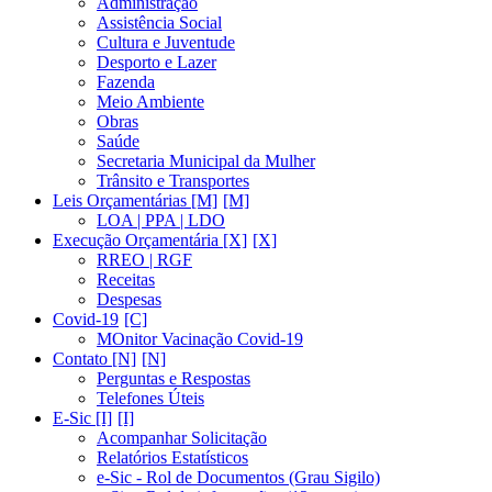
Administração
Assistência Social
Cultura e Juventude
Desporto e Lazer
Fazenda
Meio Ambiente
Obras
Saúde
Secretaria Municipal da Mulher
Trânsito e Transportes
Leis Orçamentárias [M]
LOA | PPA | LDO
Execução Orçamentária [X]
RREO | RGF
Receitas
Despesas
Covid-19
MOnitor Vacinação Covid-19
Contato [N]
Perguntas e Respostas
Telefones Úteis
E-Sic [I]
Acompanhar Solicitação
Relatórios Estatísticos
e-Sic - Rol de Documentos (Grau Sigilo)