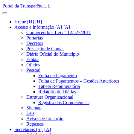
Portal da Transparência
Home [H]
Acesso a Informação [A]
Conhecendo a Lei nº 12.527/2011
Portarias
Decretos
Prestação de Contas
Diário Oficial do Município
Editais
Ofícios
Pessoal
Folha de Pagamento
Folha de Pagamentos – Gestões Anteriores
Tabela Remuneratória
Relatório de Diárias
Estrutura Organizacional
Registro das Competências
Sitemap
Leis
Avisos de Licitação
Repasses
Secretarias [S]