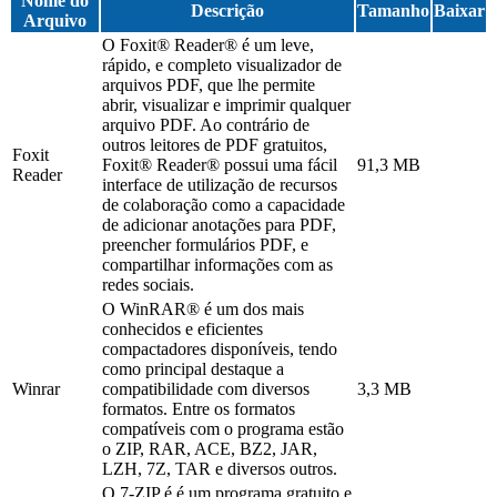
Nome do
Descrição
Tamanho
Baixar
Arquivo
O Foxit® Reader® é um leve,
rápido, e completo visualizador de
arquivos PDF, que lhe permite
abrir, visualizar e imprimir qualquer
arquivo PDF. Ao contrário de
outros leitores de PDF gratuitos,
Foxit
Foxit® Reader® possui uma fácil
91,3 MB
Reader
interface de utilização de recursos
de colaboração como a capacidade
de adicionar anotações para PDF,
preencher formulários PDF, e
compartilhar informações com as
redes sociais.
O WinRAR® é um dos mais
conhecidos e eficientes
compactadores disponíveis, tendo
como principal destaque a
Winrar
compatibilidade com diversos
3,3 MB
formatos. Entre os formatos
compatíveis com o programa estão
o ZIP, RAR, ACE, BZ2, JAR,
LZH, 7Z, TAR e diversos outros.
O 7-ZIP é é um programa gratuito e