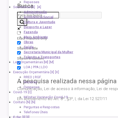
Repasses
Busca
Secretarias [S]
Administração
Assistência Social
Cultura e Juventude
Desporto e Lazer
Fazenda
Meio Ambiente
Exact matches only
Obras
Saúde
Search in title
Secretaria Municipal da Mulher
Trânsito e Transportes
Search in content
Leis Orçamentárias [M]
LOA | PPA | LDO
Execução Orçamentária [X]
RREO | RGF
A pesquisa realizada nessa página
Receitas
Despesas
Comunicação, Lei de acesso à informação, Lei de respon
Covid-19
MOnitor Vacinação Covid-19
Em atendimento ao Art. 8º, §3º, I, da Lei 12.527/11
Contato [N]
Perguntas e Respostas
Telefones Úteis
E-Sic [I]