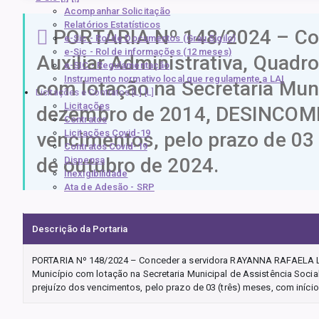
Acompanhar Solicitação
Relatórios Estatísticos
PORTARIA Nº 148/2024 – Co
e-Sic - Rol de Documentos (Grau Sigilo)
e-Sic - Rol de informações (12 meses)
Auxiliar Administrativa, Quadr
e-SIC - Regulamentação
Instrumento normativo local que regulamente a LAI
com lotação na Secretaria Muni
Licitações e Contratos [L]
Licitações
dezembro de 2014, DESINCOMP
Contratos
Licitações Covid-19
vencimentos, pelo prazo de 03 
Contratos Covid-19
de outubro de 2024.
Dispensa
Inexigibilidade
Ata de Adesão - SRP
Descrição da Portaria
PORTARIA Nº 148/2024 – Conceder a servidora RAYANNA RAFAELA LIM
Município com lotação na Secretaria Municipal de Assistência Soc
prejuízo dos vencimentos, pelo prazo de 03 (três) meses, com iníci