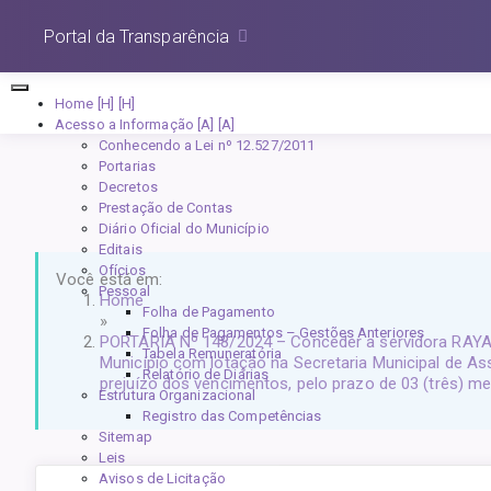
Portal da Transparência
Home [H]
Acesso a Informação [A]
Conhecendo a Lei nº 12.527/2011
Portarias
Decretos
Prestação de Contas
Diário Oficial do Município
Editais
Ofícios
Você está em:
Pessoal
Home
Folha de Pagamento
»
Folha de Pagamentos – Gestões Anteriores
PORTARIA Nº 148/2024 – Conceder a servidora RAYAN
Tabela Remuneratória
Município com lotação na Secretaria Municipal de 
Relatório de Diárias
prejuízo dos vencimentos, pelo prazo de 03 (três) m
Estrutura Organizacional
Registro das Competências
Sitemap
Leis
Avisos de Licitação