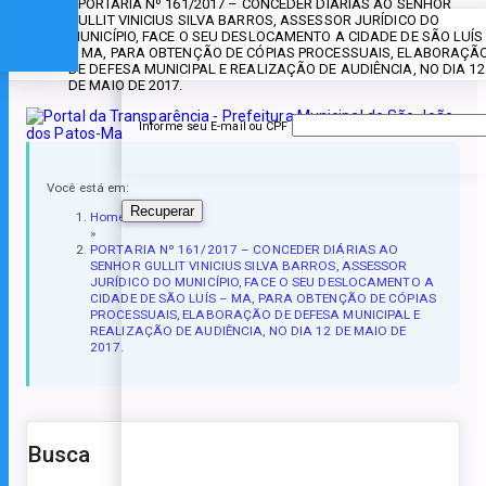
» PORTARIA Nº 161/2017 – CONCEDER DIÁRIAS AO SENHOR
GULLIT VINICIUS SILVA BARROS, ASSESSOR JURÍDICO DO
Esqueceu a senha?
MUNICÍPIO, FACE O SEU DESLOCAMENTO A CIDADE DE SÃO LUÍS
– MA, PARA OBTENÇÃO DE CÓPIAS PROCESSUAIS, ELABORAÇÃ
DE DEFESA MUNICIPAL E REALIZAÇÃO DE AUDIÊNCIA, NO DIA 12
DE MAIO DE 2017.
Informe seu E-mail ou CPF
Você está em:
Recuperar
Home
»
PORTARIA Nº 161/2017 – CONCEDER DIÁRIAS AO
SENHOR GULLIT VINICIUS SILVA BARROS, ASSESSOR
JURÍDICO DO MUNICÍPIO, FACE O SEU DESLOCAMENTO A
CIDADE DE SÃO LUÍS – MA, PARA OBTENÇÃO DE CÓPIAS
PROCESSUAIS, ELABORAÇÃO DE DEFESA MUNICIPAL E
REALIZAÇÃO DE AUDIÊNCIA, NO DIA 12 DE MAIO DE
2017.
Busca