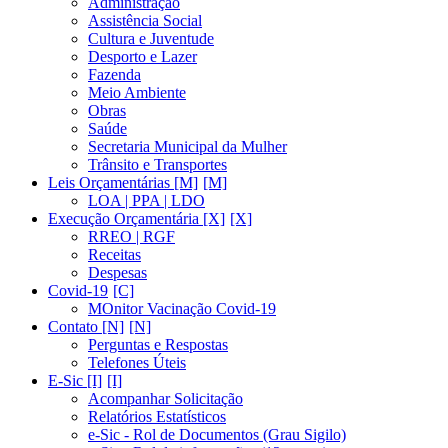
Administração
Assistência Social
Cultura e Juventude
Desporto e Lazer
Fazenda
Meio Ambiente
Obras
Saúde
Secretaria Municipal da Mulher
Trânsito e Transportes
Leis Orçamentárias [M]
LOA | PPA | LDO
Execução Orçamentária [X]
RREO | RGF
Receitas
Despesas
Covid-19
MOnitor Vacinação Covid-19
Contato [N]
Perguntas e Respostas
Telefones Úteis
E-Sic [I]
Acompanhar Solicitação
Relatórios Estatísticos
e-Sic - Rol de Documentos (Grau Sigilo)