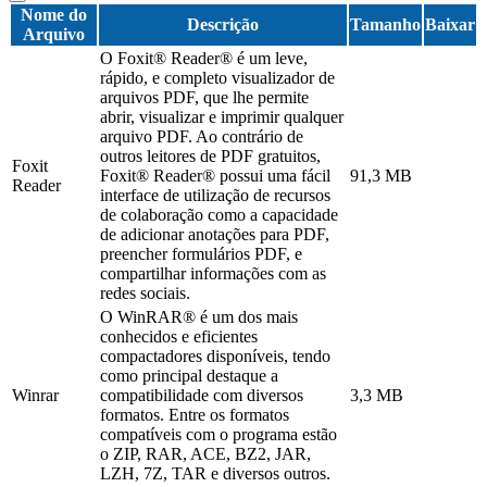
Nome do
Descrição
Tamanho
Baixar
Arquivo
O Foxit® Reader® é um leve,
rápido, e completo visualizador de
arquivos PDF, que lhe permite
abrir, visualizar e imprimir qualquer
arquivo PDF. Ao contrário de
outros leitores de PDF gratuitos,
Foxit
Foxit® Reader® possui uma fácil
91,3 MB
Reader
interface de utilização de recursos
de colaboração como a capacidade
de adicionar anotações para PDF,
preencher formulários PDF, e
compartilhar informações com as
redes sociais.
O WinRAR® é um dos mais
conhecidos e eficientes
compactadores disponíveis, tendo
como principal destaque a
Winrar
compatibilidade com diversos
3,3 MB
formatos. Entre os formatos
compatíveis com o programa estão
o ZIP, RAR, ACE, BZ2, JAR,
LZH, 7Z, TAR e diversos outros.