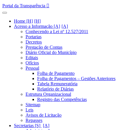
Portal da Transparência
Home [H]
Acesso a Informação [A]
Conhecendo a Lei nº 12.527/2011
Portarias
Decretos
Prestação de Contas
Diário Oficial do Município
Editais
Ofícios
Pessoal
Folha de Pagamento
Folha de Pagamentos – Gestões Anteriores
Tabela Remuneratória
Relatório de Diárias
Estrutura Organizacional
Registro das Competências
Sitemap
Leis
Avisos de Licitação
Repasses
Secretarias [S]