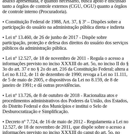
abaixo apresentada, e quando necessário, busca apoio e discussão
tanto a órgãos de controle externos (CGU, OGU) quanto a órgãos
de controle interno (Procuradoria).
• Constituição Federal de 1988, Art. 37, § 3º – Dispões sobre a
participação do usuário na administração pública direta e indireta
• Lei nº 13.460, de 26 de junho de 2017 - Dispõe sobre
participação, proteção e defesa dos direitos do usuário dos serviços
públicos da administração pública.
• Lei nº 12.527, de 18 de novembro de 2011 - Regula o acesso a
informações previsto no inciso XXXIII do art. 5o, no inciso II do §
3o do art. 37 e no § 2o do art. 216 da Constituição Federal; altera a
Lei no 8.112, de 11 de dezembro de 1990; revoga a Lei no 11.111,
de 5 de maio de 2005, e dispositivos da Lei no 8.159, de 8 de
janeiro de 1991; e dá outras providências.
• Lei nº 13.726, de 8 de outubro de 2018 - Racionaliza atos e
procedimentos administrativos dos Poderes da União, dos Estados,
do Distrito Federal e dos Municípios e institui o Selo de
Desburocratização e Simplificação.
• Decreto nº 7.724, de 16 de maio de 2012 - Regulamenta a Lei no
12.527, de 18 de novembro de 2011, que dispõe sobre o acesso a
informações previsto no inciso XXXIII do caput do art. 5o, no