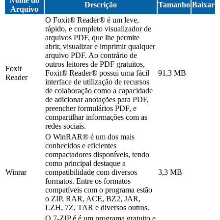
Nome do
Descrição
Tamanho
Baixar
Arquivo
O Foxit® Reader® é um leve,
rápido, e completo visualizador de
arquivos PDF, que lhe permite
abrir, visualizar e imprimir qualquer
arquivo PDF. Ao contrário de
outros leitores de PDF gratuitos,
Foxit
Foxit® Reader® possui uma fácil
91,3 MB
Reader
interface de utilização de recursos
de colaboração como a capacidade
de adicionar anotações para PDF,
preencher formulários PDF, e
compartilhar informações com as
redes sociais.
O WinRAR® é um dos mais
conhecidos e eficientes
compactadores disponíveis, tendo
como principal destaque a
Winrar
compatibilidade com diversos
3,3 MB
formatos. Entre os formatos
compatíveis com o programa estão
o ZIP, RAR, ACE, BZ2, JAR,
LZH, 7Z, TAR e diversos outros.
O 7-ZIP é é um programa gratuito e