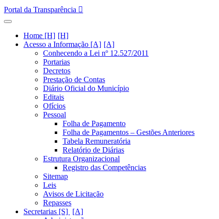
Portal da Transparência
Home [H]
Acesso a Informação [A]
Conhecendo a Lei nº 12.527/2011
Portarias
Decretos
Prestação de Contas
Diário Oficial do Município
Editais
Ofícios
Pessoal
Folha de Pagamento
Folha de Pagamentos – Gestões Anteriores
Tabela Remuneratória
Relatório de Diárias
Estrutura Organizacional
Registro das Competências
Sitemap
Leis
Avisos de Licitação
Repasses
Secretarias [S]