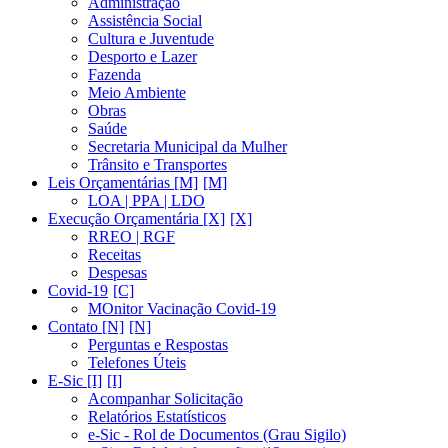
Administração
Assistência Social
Cultura e Juventude
Desporto e Lazer
Fazenda
Meio Ambiente
Obras
Saúde
Secretaria Municipal da Mulher
Trânsito e Transportes
Leis Orçamentárias [M]
LOA | PPA | LDO
Execução Orçamentária [X]
RREO | RGF
Receitas
Despesas
Covid-19
MOnitor Vacinação Covid-19
Contato [N]
Perguntas e Respostas
Telefones Úteis
E-Sic [I]
Acompanhar Solicitação
Relatórios Estatísticos
e-Sic - Rol de Documentos (Grau Sigilo)