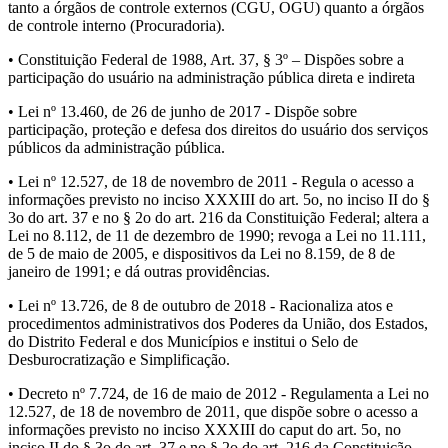
tanto a órgãos de controle externos (CGU, OGU) quanto a órgãos
de controle interno (Procuradoria).
• Constituição Federal de 1988, Art. 37, § 3º – Dispões sobre a
participação do usuário na administração pública direta e indireta
• Lei nº 13.460, de 26 de junho de 2017 - Dispõe sobre
participação, proteção e defesa dos direitos do usuário dos serviços
públicos da administração pública.
• Lei nº 12.527, de 18 de novembro de 2011 - Regula o acesso a
informações previsto no inciso XXXIII do art. 5o, no inciso II do §
3o do art. 37 e no § 2o do art. 216 da Constituição Federal; altera a
Lei no 8.112, de 11 de dezembro de 1990; revoga a Lei no 11.111,
de 5 de maio de 2005, e dispositivos da Lei no 8.159, de 8 de
janeiro de 1991; e dá outras providências.
• Lei nº 13.726, de 8 de outubro de 2018 - Racionaliza atos e
procedimentos administrativos dos Poderes da União, dos Estados,
do Distrito Federal e dos Municípios e institui o Selo de
Desburocratização e Simplificação.
• Decreto nº 7.724, de 16 de maio de 2012 - Regulamenta a Lei no
12.527, de 18 de novembro de 2011, que dispõe sobre o acesso a
informações previsto no inciso XXXIII do caput do art. 5o, no
inciso II do § 3o do art. 37 e no § 2o do art. 216 da Constituição.