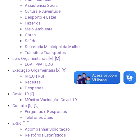
Assistência Social
Cultura e Juventude
Desporto e Lazer
Fazenda
Meio Ambiente
Obras
Saúde
Secretaria Municipal da Mulher
Trânsito e Transportes
Leis Orçamentárias [M]
LOA | PPA | LDO
Execução Orçamentária [X]
RREO | RGF
Receitas
Despesas
Covid-19
MOnitor Vacinação Covid-19
Contato [N]
Perguntas e Respostas
Telefones Úteis
E-Sic [I]
Acompanhar Solicitação
Relatórios Estatísticos