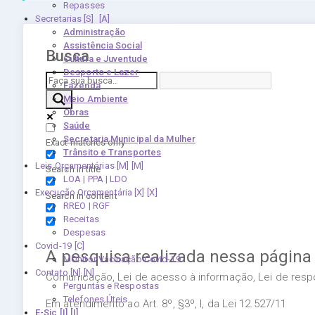
Repasses
Secretarias [S]
Administração
Assistência Social
Busca
Cultura e Juventude
Desporto e Lazer
Fazenda
Meio Ambiente
Obras
Saúde
Secretaria Municipal da Mulher
Exact matches only
Trânsito e Transportes
Leis Orçamentárias [M]
Search in title
LOA | PPA | LDO
Execução Orçamentária [X]
Search in content
RREO | RGF
Receitas
Despesas
Covid-19
A pesquisa realizada nessa página
MOnitor Vacinação Covid-19
Contato [N]
Comunicação, Lei de acesso à informação, Lei de respon
Perguntas e Respostas
Telefones Úteis
Em atendimento ao Art. 8º, §3º, I, da Lei 12.527/11
E-Sic [I]