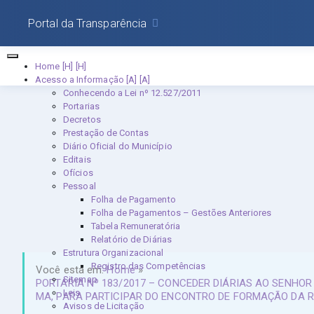
Portal da Transparência
Home [H]
Acesso a Informação [A]
Conhecendo a Lei nº 12.527/2011
Portarias
Decretos
Prestação de Contas
Diário Oficial do Município
Editais
Ofícios
Pessoal
Folha de Pagamento
Folha de Pagamentos – Gestões Anteriores
Tabela Remuneratória
Relatório de Diárias
Estrutura Organizacional
Registro das Competências
Você está em:
Home
»
Sitemap
PORTARIA Nº 183/2017 – CONCEDER DIÁRIAS AO SENHOR
Leis
MA, PARA PARTICIPAR DO ENCONTRO DE FORMAÇÃO DA RE
Avisos de Licitação