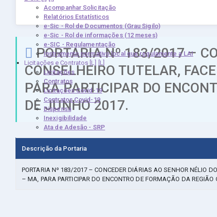
Acompanhar Solicitação
Relatórios Estatísticos
e-Sic - Rol de Documentos (Grau Sigilo)
e-Sic - Rol de informações (12 meses)
e-SIC - Regulamentação
PORTARIA Nº 183/2017 – C
Instrumento normativo local que regulamente a LAI
Licitações e Contratos [L]
CONSELHEIRO TUTELAR, FACE
Licitações
Contratos
PARA PARTICIPAR DO ENCONT
Licitações Covid-19
Contratos Covid-19
DE JUNHO 2017.
Dispensa
Inexigibilidade
Ata de Adesão - SRP
Descrição da Portaria
PORTARIA Nº 183/2017 – CONCEDER DIÁRIAS AO SENHOR NÉLIO 
– MA, PARA PARTICIPAR DO ENCONTRO DE FORMAÇÃO DA REGIÃO C