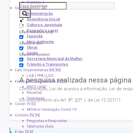
Repasses
Secretarias [S]
Administração
Assistência Social
Cultura e Juventude
Desporto e Lazer
Exact matches only
Fazenda
Meio Ambiente
Search in title
Obras
Saúde
Search in content
Secretaria Municipal da Mulher
Trânsito e Transportes
Leis Orçamentárias [M]
LOA | PPA | LDO
A pesquisa realizada nessa página
Execução Orçamentária [X]
RREO | RGF
Comunicação, Lei de acesso à informação, Lei de respon
Receitas
Despesas
Em atendimento ao Art. 8º, §3º, I, da Lei 12.527/11
Covid-19
MOnitor Vacinação Covid-19
Contato [N]
Perguntas e Respostas
Telefones Úteis
E-Sic [I]