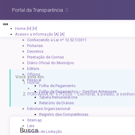
Portal da Transparência
Home [H]
Acesso a Informação [A]
Conhecendo a Lei nº 12.527/2011
Portarias
Decretos
Prestação de Contas
Diário Oficial do Município
Editais
Ofícios
Você está em:
Pessoal
Home
Folha de Pagamento
»
Folha de Pagamentos – Gestões Anteriores
PORTARIA Nº 67/2026 – Exonerar, a pedido, a senhora
Tabela Remuneratória
Relatório de Diárias
Estrutura Organizacional
Registro das Competências
Sitemap
Leis
Busca
Avisos de Licitação