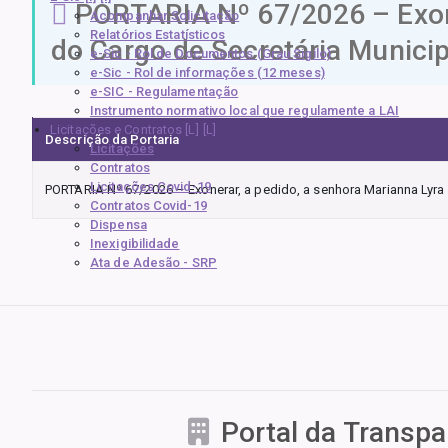
PORTARIA Nº 67/2026 – Exoner
Acompanhar Solicitação
Relatórios Estatísticos
do Cargo de Secretária Munici
e-Sic - Rol de Documentos (Grau Sigilo)
e-Sic - Rol de informações (12 meses)
e-SIC - Regulamentação
Instrumento normativo local que regulamente a LAI
Licitações e Contratos [L]
Descrição da Portaria
Licitações
Contratos
Licitações Covid-19
PORTARIA Nº 67/2026 – Exonerar, a pedido, a senhora Marianna Lyra
Contratos Covid-19
Dispensa
Inexigibilidade
Ata de Adesão - SRP
Portal da Transpa