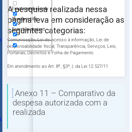
A pesquisa realizada nessa
Exact matches only
página leva em consideração as
Search in title
seguintes categorias:
Search in content
r
Comunicação, Lei de acesso à informação, Lei de
responsabilidade fiscal, Transparência, Serviços, Leis,
Portarias, Decretos e Folha de Pagamento.
Em atendimento ao Art. 8º, §3º, I, da Lei 12.527/11
Anexo 11 – Comparativo da
despesa autorizada com a
realizada
2