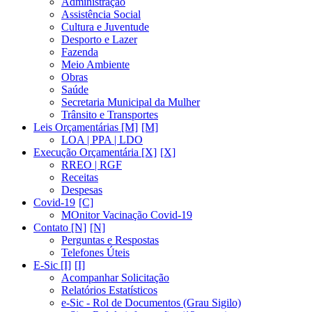
Administração
Assistência Social
Cultura e Juventude
Desporto e Lazer
Fazenda
Meio Ambiente
Obras
Saúde
Secretaria Municipal da Mulher
Trânsito e Transportes
Leis Orçamentárias [M]
LOA | PPA | LDO
Execução Orçamentária [X]
RREO | RGF
Receitas
Despesas
Covid-19
MOnitor Vacinação Covid-19
Contato [N]
Perguntas e Respostas
Telefones Úteis
E-Sic [I]
Acompanhar Solicitação
Relatórios Estatísticos
e-Sic - Rol de Documentos (Grau Sigilo)