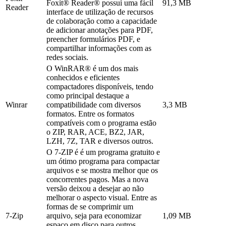
Foxit® Reader® possui uma fácil
91,3 MB
Reader
interface de utilização de recursos
de colaboração como a capacidade
de adicionar anotações para PDF,
preencher formulários PDF, e
compartilhar informações com as
redes sociais.
O WinRAR® é um dos mais
conhecidos e eficientes
compactadores disponíveis, tendo
como principal destaque a
Winrar
compatibilidade com diversos
3,3 MB
formatos. Entre os formatos
compatíveis com o programa estão
o ZIP, RAR, ACE, BZ2, JAR,
LZH, 7Z, TAR e diversos outros.
O 7-ZIP é é um programa gratuito e
um ótimo programa para compactar
arquivos e se mostra melhor que os
concorrentes pagos. Mas a nova
versão deixou a desejar ao não
melhorar o aspecto visual. Entre as
formas de se comprimir um
7-Zip
arquivo, seja para economizar
1,09 MB
espaço em disco para outros