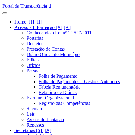
Portal da Transparência
Home [H]
Acesso a Informação [A]
Conhecendo a Lei nº 12.527/2011
Portarias
Decretos
Prestação de Contas
Diário Oficial do Município
Editais
Ofícios
Pessoal
Folha de Pagamento
Folha de Pagamentos – Gestões Anteriores
Tabela Remuneratória
Relatório de Diárias
Estrutura Organizacional
Registro das Competências
Sitemap
Leis
Avisos de Licitação
Repasses
Secretarias [S]