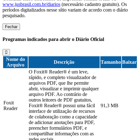
www.jusbrasil.com.br/diarios
(necessário cadastro gratuito). Os
períodos digitalizados nesse sítio variam de acordo com o diário
pesquisado.
Fechar
Programas indicados para abrir o Diário Oficial
Nome do
Descrição
Tamanho
Baixar
Arquivo
O Foxit® Reader® é um leve,
rápido, e completo visualizador de
arquivos PDF, que lhe permite
abrir, visualizar e imprimir qualquer
arquivo PDF. Ao contrário de
outros leitores de PDF gratuitos,
Foxit
Foxit® Reader® possui uma fácil
91,3 MB
Reader
interface de utilização de recursos
de colaboração como a capacidade
de adicionar anotações para PDF,
preencher formulários PDF, e
compartilhar informações com as
redes sociais.