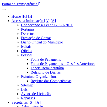
Portal da Transparência
Home [H]
Acesso a Informação [A]
Conhecendo a Lei nº 12.527/2011
Portarias
Decretos
Prestação de Contas
Diário Oficial do Município
Editais
Ofícios
Pessoal
Folha de Pagamento
Folha de Pagamentos – Gestões Anteriores
Tabela Remuneratória
Relatório de Diárias
Estrutura Organizacional
Registro das Competências
Sitemap
Leis
Avisos de Licitação
Repasses
Secretarias [S]
Administração