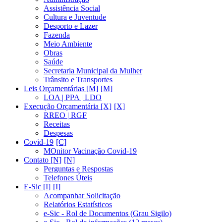
Assistência Social
Cultura e Juventude
Desporto e Lazer
Fazenda
Meio Ambiente
Obras
Saúde
Secretaria Municipal da Mulher
Trânsito e Transportes
Leis Orçamentárias [M]
LOA | PPA | LDO
Execução Orçamentária [X]
RREO | RGF
Receitas
Despesas
Covid-19
MOnitor Vacinação Covid-19
Contato [N]
Perguntas e Respostas
Telefones Úteis
E-Sic [I]
Acompanhar Solicitação
Relatórios Estatísticos
e-Sic - Rol de Documentos (Grau Sigilo)