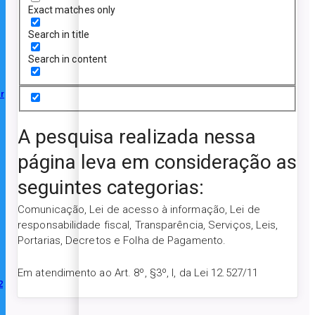
Exact matches only
Search in title
Search in content
r
A pesquisa realizada nessa
página leva em consideração as
seguintes categorias:
Comunicação, Lei de acesso à informação, Lei de
responsabilidade fiscal, Transparência, Serviços, Leis,
Portarias, Decretos e Folha de Pagamento.
Em atendimento ao Art. 8º, §3º, I, da Lei 12.527/11
2