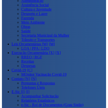
Administração
Assistência Social
Cultura e Juventude
Desporto e Lazer
Fazenda
Meio Ambiente
Obras
Saúde
Secretaria Municipal da Mulher
Trânsito e Transportes
Leis Orçamentárias [M]
LOA | PPA | LDO
Execução Orçamentária [X]
RREO | RGF
Receitas
Despesas
Covid-19
MOnitor Vacinação Covid-19
Contato [N]
Perguntas e Respostas
Telefones Úteis
E-Sic [I]
Acompanhar Solicitação
Relatórios Estatísticos
e-Sic - Rol de Documentos (Grau Sigilo)