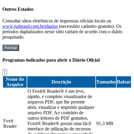
Outros Estados
Consultar sítios eletrônicos de imprensas oficiais locais ou
www.jusbrasil.com.br/diarios
(necessário cadastro gratuito). Os
períodos digitalizados nesse sítio variam de acordo com o diário
pesquisado.
Fechar
Programas indicados para abrir o Diário Oficial
Nome do
Descrição
Tamanho
Baixar
Arquivo
O Foxit® Reader® é um leve,
rápido, e completo visualizador de
arquivos PDF, que lhe permite
abrir, visualizar e imprimir qualquer
arquivo PDF. Ao contrário de
outros leitores de PDF gratuitos,
Foxit
Foxit® Reader® possui uma fácil
91,3 MB
Reader
interface de utilização de recursos