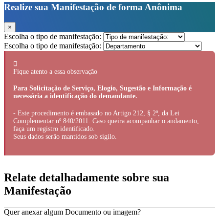
Realize sua Manifestação de forma Anônima
×
Escolha o tipo de manifestação:
Escolha o tipo de manifestação:
Fique atento a essa observação
Para Solicitação de Serviço, Elogio, Sugestão e Informação é
necessária a identificação do demandante.
- Este procedimento é embasado no Artigo 212, § 2º, da Lei
Complementar nº 840/2011. Caso queira acompanhar o andamento,
faça um registro identificado.
Seus dados serão mantidos sob sigilo.
Relate detalhadamente sobre sua
Manifestação
Quer anexar algum Documento ou imagem?