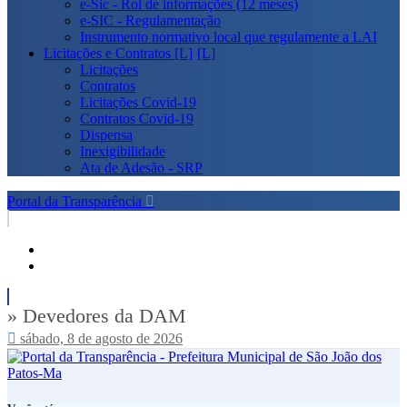
e-Sic - Rol de informações (12 meses)
e-SIC - Regulamentação
Instrumento normativo local que regulamente a LAI
Licitações e Contratos [L]
Licitações
Contratos
Licitações Covid-19
Contratos Covid-19
Dispensa
Inexigibilidade
Ata de Adesão - SRP
Portal da Transparência
» Devedores da DAM
sábado, 8 de agosto de 2026