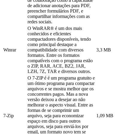
de colaboração como a capacidade
de adicionar anotações para PDF,
preencher formulários PDF, e
compartilhar informações com as
redes sociais.
O WinRAR® é um dos mais
conhecidos e eficientes
compactadores disponíveis, tendo
como principal destaque a
Winrar
compatibilidade com diversos
3,3 MB
formatos. Entre os formatos
compatíveis com o programa estão
o ZIP, RAR, ACE, BZ2, JAR,
LZH, 7Z, TAR e diversos outros.
O 7-ZIP é é um programa gratuito e
um ótimo programa para compactar
arquivos e se mostra melhor que os
concorrentes pagos. Mas a nova
versão deixou a desejar ao não
melhorar o aspecto visual. Entre as
formas de se comprimir um
7-Zip
arquivo, seja para economizar
1,09 MB
espaço em disco para outros
arquivos, seja para enviá-los por
email, um formato novo tem se