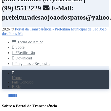
(99)35512229
E-Mail:
prefeituradesaojoaodospatos@yahoo
2026 ©
Portal da Transparência - Prefeitura Municipal de São João
dos Patos-Ma
Teclas de Atalho
Sobre
*Retificação
Download
Perguntas e Respostas
Home
Fale Conosco
E-Sic
Sobre o Portal da Transparência